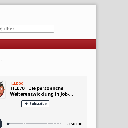
iste
i