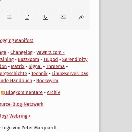
ogging Manifest
age
-
Changelog
-
yawnrz.com -
aining
-
BuzzZoom
-
TILpod
-
Serendipity
don
-
Matrix
-
Signal
-
Threema
-
ergeschichte
-
Technik
-
Linux-Server: Das
ende Handbuch
-
Bookwyrm
-
Blogkommentare
-
Archiv
urce-Blog-Netzwerk
logr Webring
>
-Logo von Peter Marquardt