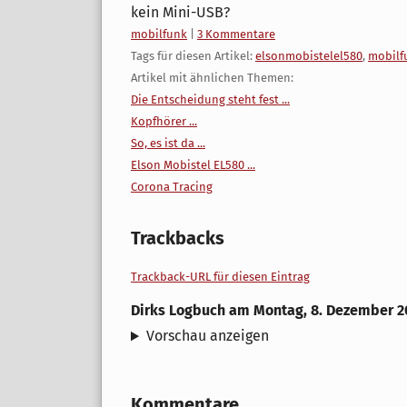
kein Mini-USB?
Kategorien:
mobilfunk
|
3 Kommentare
Tags für diesen Artikel:
elsonmobistelel580
,
mobilf
Artikel mit ähnlichen Themen:
Die Entscheidung steht fest ...
Kopfhörer ...
So, es ist da ...
Elson Mobistel EL580 ...
Corona Tracing
Trackbacks
Trackback-URL für diesen Eintrag
Dirks Logbuch
am
Montag, 8. Dezember 2
Vorschau anzeigen
Kommentare