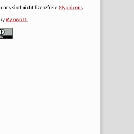
Icons sind
nicht
lizenzfreie
Glyphicons
.
 by
My own IT.