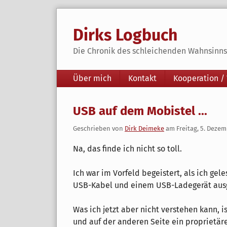
Skip
to
Dirks Logbuch
content
Die Chronik des schleichenden Wahnsinns 
Navigation
Über mich
Kontakt
Kooperation /
USB auf dem Mobistel ...
Geschrieben von
Dirk Deimeke
am
Freitag, 5. Deze
Na, das finde ich nicht so toll.
Ich war im Vorfeld begeistert, als ich ge
USB-Kabel und einem USB-Ladegerät ausge
Was ich jetzt aber nicht verstehen kann, i
und auf der anderen Seite ein proprietä