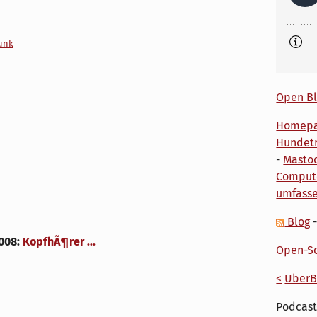
unk
Open Bl
Homep
Hundetr
-
Masto
Comput
umfass
Blog
008
:
KopfhÃ¶rer ...
Open-So
<
UberB
Podcast