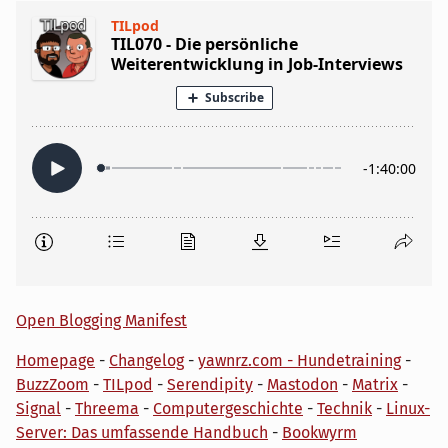
Open Blogging Manifest
Homepage
-
Changelog
-
yawnrz.com - Hundetraining
-
BuzzZoom
-
TILpod
-
Serendipity
-
Mastodon
-
Matrix
-
Signal
-
Threema
-
Computergeschichte
-
Technik
-
Linux-
Server: Das umfassende Handbuch
-
Bookwyrm