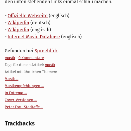
den unten stehenden Links einmal schlau machen.
-
Offizielle Webseite
(englisch)
-
Wikipedia
(deutsch)
-
Wikipedia
(englisch)
-
Internet Movie Database
(englisch)
Gefunden bei
Spreeblick
.
Kategorien:
musik
|
0 Kommentare
Tags für diesen Artikel:
musik
Artikel mit ähnlichen Themen:
Musik ...
Musikempfehlungen ...
In Extremo ...
Cover-Versionen ...
Peter Fox - Stadtaffe ...
Trackbacks