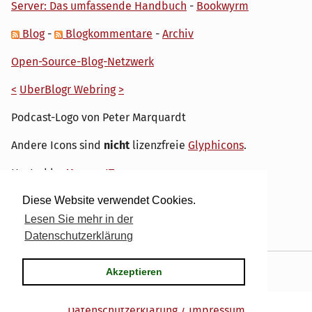
Server: Das umfassende Handbuch
-
Bookwyrm
Blog
-
Blogkommentare
-
Archiv
Open-Source-Blog-Netzwerk
<
UberBlogr Webring
>
Podcast-Logo von Peter Marquardt
Andere Icons sind
nicht
lizenzfreie
Glyphicons
.
Hosted by
My own IT.
Diese Website verwendet Cookies.
Lesen Sie mehr in der
Datenschutzerklärung
Powered by
Serendipity
& the
dirk
theme.
Akzeptieren
Datenschutzerklärung / Impressum