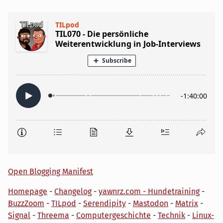
Open Blogging Manifest
Homepage
-
Changelog
-
yawnrz.com - Hundetraining
-
BuzzZoom
-
TILpod
-
Serendipity
-
Mastodon
-
Matrix
-
Signal
-
Threema
-
Computergeschichte
-
Technik
-
Linux-