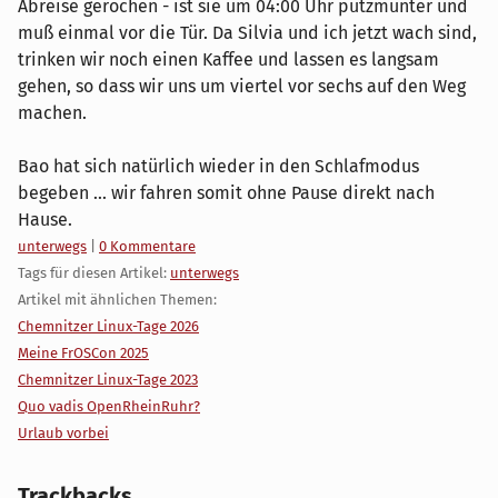
Abreise gerochen - ist sie um 04:00 Uhr putzmunter und
muß einmal vor die Tür. Da Silvia und ich jetzt wach sind,
trinken wir noch einen Kaffee und lassen es langsam
gehen, so dass wir uns um viertel vor sechs auf den Weg
machen.
Bao hat sich natürlich wieder in den Schlafmodus
begeben ... wir fahren somit ohne Pause direkt nach
Hause.
Kategorien:
unterwegs
|
0 Kommentare
Tags für diesen Artikel:
unterwegs
Artikel mit ähnlichen Themen:
Chemnitzer Linux-Tage 2026
Meine FrOSCon 2025
Chemnitzer Linux-Tage 2023
Quo vadis OpenRheinRuhr?
Urlaub vorbei
Trackbacks