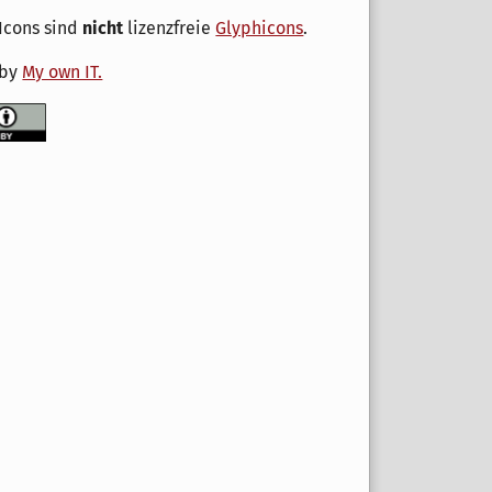
Icons sind
nicht
lizenzfreie
Glyphicons
.
 by
My own IT.