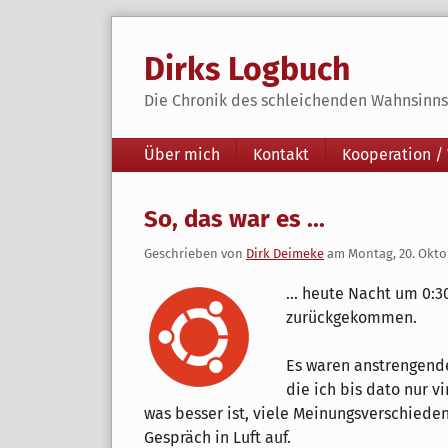
Skip
to
Dirks Logbuch
content
Die Chronik des schleichenden Wahnsinns 
Navigation
Über mich
Kontakt
Kooperation /
So, das war es ...
Geschrieben von
Dirk Deimeke
am
Montag, 20. Okto
... heute Nacht um 0:3
zurückgekommen.
Es waren anstrengende
die ich bis dato nur v
was besser ist, viele Meinungsverschiede
Gespräch in Luft auf.