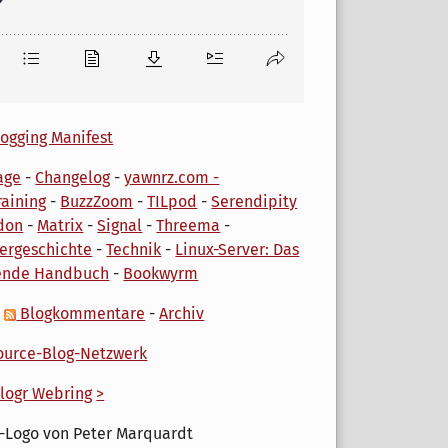
ogging Manifest
age
-
Changelog
-
yawnrz.com -
aining
-
BuzzZoom
-
TILpod
-
Serendipity
don
-
Matrix
-
Signal
-
Threema
-
ergeschichte
-
Technik
-
Linux-Server: Das
ende Handbuch
-
Bookwyrm
-
Blogkommentare
-
Archiv
urce-Blog-Netzwerk
logr Webring
>
-Logo von Peter Marquardt