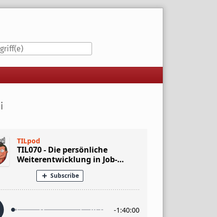
iste
i