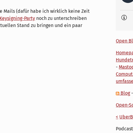
 Mails (dafür habe ich wirklich keine Zeit
Keysigning-Party
noch zu unterschreiben
tuellen Stand zu bringen und ein paar
Open Bl
Homep
Hundetr
-
Masto
Comput
umfass
Blog
Open-So
<
UberB
Podcast