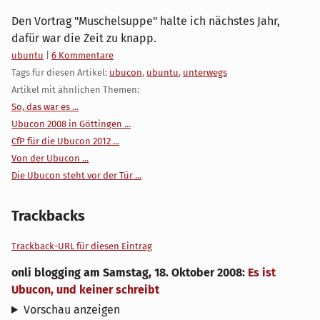
Den Vortrag "Muschelsuppe" halte ich nächstes Jahr,
dafür war die Zeit zu knapp.
Kategorien:
ubuntu
|
6 Kommentare
Tags für diesen Artikel:
ubucon
,
ubuntu
,
unterwegs
Artikel mit ähnlichen Themen:
So, das war es ...
Ubucon 2008 in Göttingen ...
CfP für die Ubucon 2012 ...
Von der Ubucon ...
Die Ubucon steht vor der Tür ...
Trackbacks
Trackback-URL für diesen Eintrag
onli blogging
am
Samstag, 18. Oktober 2008
:
Es ist
Ubucon, und keiner schreibt
Vorschau anzeigen