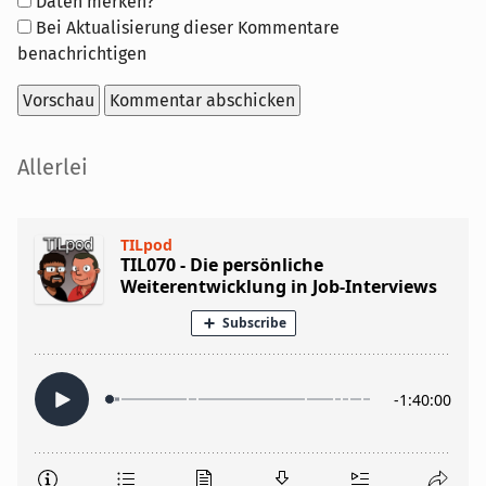
Formular-
Daten merken?
Optionen
Bei Aktualisierung dieser Kommentare
benachrichtigen
Seitenleiste
Allerlei