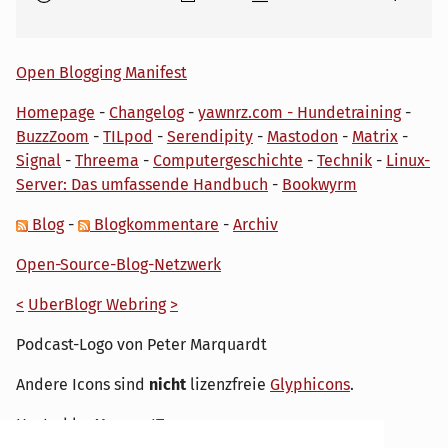
Open Blogging Manifest
Homepage
-
Changelog
-
yawnrz.com - Hundetraining
-
BuzzZoom
-
TILpod
-
Serendipity
-
Mastodon
-
Matrix
-
Signal
-
Threema
-
Computergeschichte
-
Technik
-
Linux-
Server: Das umfassende Handbuch
-
Bookwyrm
Blog
-
Blogkommentare
-
Archiv
Open-Source-Blog-Netzwerk
<
UberBlogr Webring
>
Podcast-Logo von Peter Marquardt
Andere Icons sind
nicht
lizenzfreie
Glyphicons
.
Hosted by
My own IT.