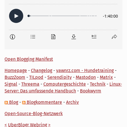
Open Blogging Manifest
Homepage
-
Changelog
-
yawnrz.com - Hundetraining
-
BuzzZoom
-
TILpod
-
Serendipity
-
Mastodon
-
Matrix
-
Signal
-
Threema
-
Computergeschichte
-
Technik
-
Linux-
Server: Das umfassende Handbuch
-
Bookwyrm
Blog
-
Blogkommentare
-
Archiv
Open-Source-Blog-Netzwerk
<
UberBlogr Webring
>