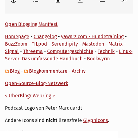
Open Blogging Manifest
Homepage
-
Changelog
-
yawnrz.com - Hundetraining
-
BuzzZoom
-
TILpod
-
Serendipity
-
Mastodon
-
Matrix
-
Signal
-
Threema
-
Computergeschichte
-
Technik
-
Linux-
Server: Das umfassende Handbuch
-
Bookwyrm
Blog
-
Blogkommentare
-
Archiv
Open-Source-Blog-Netzwerk
<
UberBlogr Webring
>
Podcast-Logo von Peter Marquardt
Andere Icons sind
nicht
lizenzfreie
Glyphicons
.
Hosted by
My own IT.