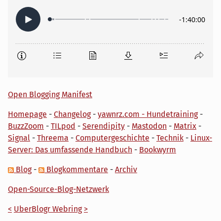
Open Blogging Manifest
Homepage
-
Changelog
-
yawnrz.com - Hundetraining
-
BuzzZoom
-
TILpod
-
Serendipity
-
Mastodon
-
Matrix
-
Signal
-
Threema
-
Computergeschichte
-
Technik
-
Linux-
Server: Das umfassende Handbuch
-
Bookwyrm
Blog
-
Blogkommentare
-
Archiv
Open-Source-Blog-Netzwerk
<
UberBlogr Webring
>