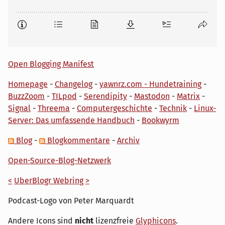
Open Blogging Manifest
Homepage
-
Changelog
-
yawnrz.com - Hundetraining
-
BuzzZoom
-
TILpod
-
Serendipity
-
Mastodon
-
Matrix
-
Signal
-
Threema
-
Computergeschichte
-
Technik
-
Linux-
Server: Das umfassende Handbuch
-
Bookwyrm
Blog
-
Blogkommentare
-
Archiv
Open-Source-Blog-Netzwerk
<
UberBlogr Webring
>
Podcast-Logo von Peter Marquardt
Andere Icons sind
nicht
lizenzfreie
Glyphicons
.