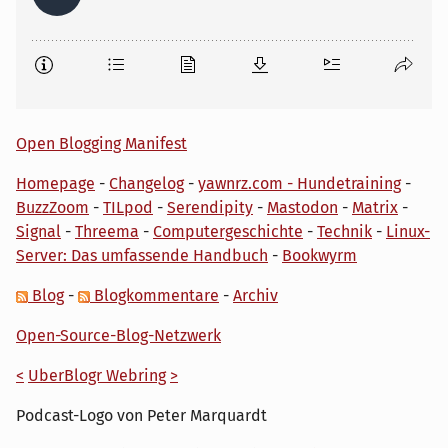
Open Blogging Manifest
Homepage
-
Changelog
-
yawnrz.com - Hundetraining
-
BuzzZoom
-
TILpod
-
Serendipity
-
Mastodon
-
Matrix
-
Signal
-
Threema
-
Computergeschichte
-
Technik
-
Linux-
Server: Das umfassende Handbuch
-
Bookwyrm
Blog
-
Blogkommentare
-
Archiv
Open-Source-Blog-Netzwerk
<
UberBlogr Webring
>
Podcast-Logo von Peter Marquardt