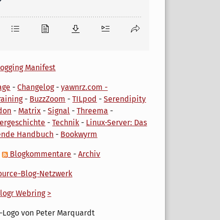
ogging Manifest
age
-
Changelog
-
yawnrz.com -
aining
-
BuzzZoom
-
TILpod
-
Serendipity
don
-
Matrix
-
Signal
-
Threema
-
ergeschichte
-
Technik
-
Linux-Server: Das
ende Handbuch
-
Bookwyrm
-
Blogkommentare
-
Archiv
urce-Blog-Netzwerk
logr Webring
>
-Logo von Peter Marquardt