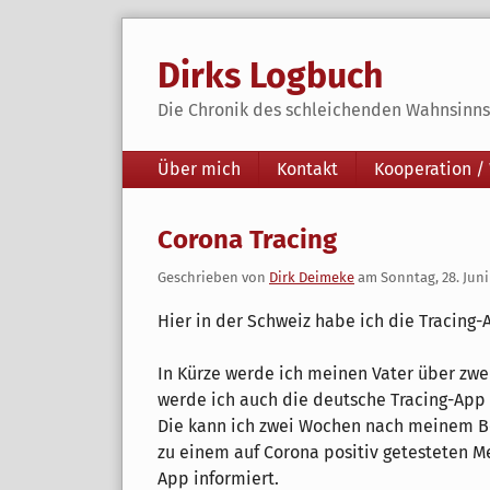
Skip
to
Dirks Logbuch
content
Die Chronik des schleichenden Wahnsinns 
Navigation
Über mich
Kontakt
Kooperation /
Corona Tracing
Geschrieben von
Dirk Deimeke
am
Sonntag, 28. Juni
Hier in der Schweiz habe ich die Tracing-
In Kürze werde ich meinen Vater über zw
werde ich auch die deutsche Tracing-App i
Die kann ich zwei Wochen nach meinem Bes
zu einem auf Corona positiv getesteten 
App informiert.