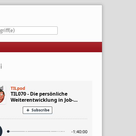
iste
i