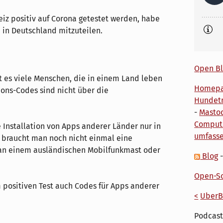
hweiz positiv auf Corona getestet werden, habe
 in Deutschland mitzuteilen.
Open Bl
t es viele Menschen, die in einem Land leben
Homep
ions-Codes sind nicht über die
Hundetr
-
Masto
Comput
e Installation von Apps anderer Länder nur in
umfass
 braucht man noch nicht einmal eine
n an einem ausländischen Mobilfunkmast oder
Blog
Open-So
 positiven Test auch Codes für Apps anderer
<
UberB
Podcast