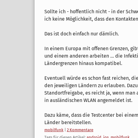
Sollte ich - hoffentlich nicht - in der Sc
ich keine Möglichkeit, dass den Kontakten
Das ist doch einfach nur dämlich.
In einem Europa mit offenen Grenzen, gib
und einem anderen arbeiten ... die Infekt
Ländergrenzen hinaus kompatibel.
Eventuell würde es schon fast reichen, di
den jeweiligen Ländern zu erlauben. Dazu
Standortfreigabe, es reicht ja, wenn ma
in ausländischen WLAN angemeldet ist.
Dazu käme, dass die Testcenter bei einem
Länder bereitstellen.
Kategorien:
mobilfunk
|
2 Kommentare
Tags für diesen Artikel:
android
,
ios
,
mobilfunk