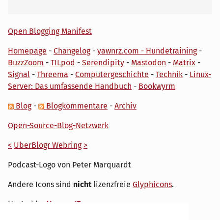
Open Blogging Manifest
Homepage
-
Changelog
-
yawnrz.com - Hundetraining
-
BuzzZoom
-
TILpod
-
Serendipity
-
Mastodon
-
Matrix
-
Signal
-
Threema
-
Computergeschichte
-
Technik
-
Linux-
Server: Das umfassende Handbuch
-
Bookwyrm
Blog
-
Blogkommentare
-
Archiv
Open-Source-Blog-Netzwerk
<
UberBlogr Webring
>
Podcast-Logo von Peter Marquardt
Andere Icons sind
nicht
lizenzfreie
Glyphicons
.
Hosted by
My own IT.