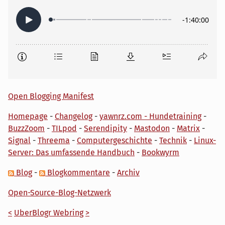
Open Blogging Manifest
Homepage
-
Changelog
-
yawnrz.com - Hundetraining
-
BuzzZoom
-
TILpod
-
Serendipity
-
Mastodon
-
Matrix
-
Signal
-
Threema
-
Computergeschichte
-
Technik
-
Linux-
Server: Das umfassende Handbuch
-
Bookwyrm
Blog
-
Blogkommentare
-
Archiv
Open-Source-Blog-Netzwerk
<
UberBlogr Webring
>