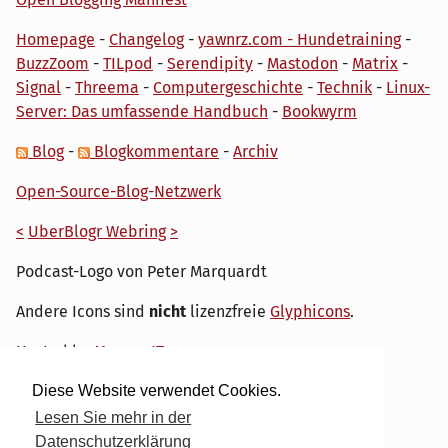
Homepage
-
Changelog
-
yawnrz.com - Hundetraining
-
BuzzZoom
-
TILpod
-
Serendipity
-
Mastodon
-
Matrix
-
Signal
-
Threema
-
Computergeschichte
-
Technik
-
Linux-
Server: Das umfassende Handbuch
-
Bookwyrm
Blog
-
Blogkommentare
-
Archiv
Open-Source-Blog-Netzwerk
<
UberBlogr Webring
>
Podcast-Logo von Peter Marquardt
Andere Icons sind
nicht
lizenzfreie
Glyphicons
.
Hosted by
My own IT.
Diese Website verwendet Cookies.
Lesen Sie mehr in der
Datenschutzerklärung