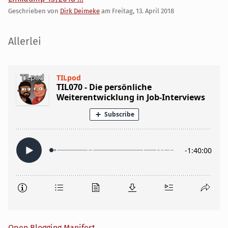
Geschrieben von
Dirk Deimeke
am
Freitag, 13. April 2018
Seitenleiste
Allerlei
Open Blogging Manifest