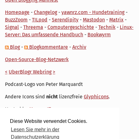
Homepage
-
Changelog
-
yawnrz.com - Hundetraining
-
BuzzZoom
-
TILpod
-
Serendipity
-
Mastodon
-
Matrix
-
Signal
-
Threema
-
Computergeschichte
-
Technik
-
Linux-
Server: Das umfassende Handbuch
-
Bookwyrm
Blog
-
Blogkommentare
-
Archiv
Open-Source-Blog-Netzwerk
<
UberBlogr Webring
>
Podcast-Logo von Peter Marquardt
Andere Icons sind
nicht
lizenzfreie
Glyphicons
.
Hosted by
My own IT.
Diese Website verwendet Cookies.
Lesen Sie mehr in der
Datenschutzerklärung