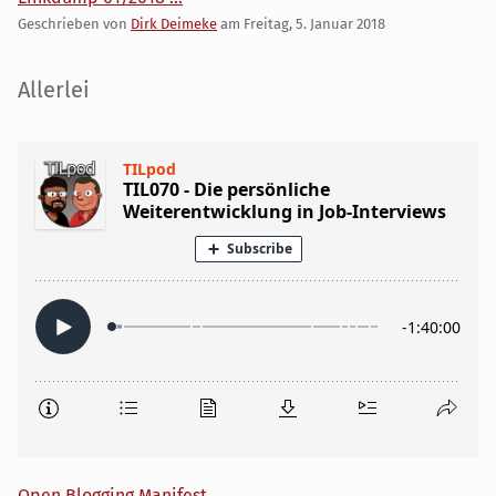
Geschrieben von
Dirk Deimeke
am
Freitag, 5. Januar 2018
Seitenleiste
Allerlei
Open Blogging Manifest