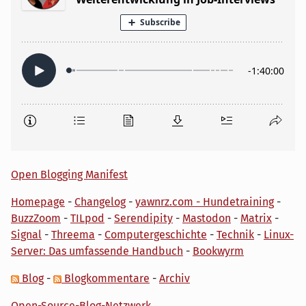
Open Blogging Manifest
Homepage
-
Changelog
-
yawnrz.com - Hundetraining
-
BuzzZoom
-
TILpod
-
Serendipity
-
Mastodon
-
Matrix
-
Signal
-
Threema
-
Computergeschichte
-
Technik
-
Linux-
Server: Das umfassende Handbuch
-
Bookwyrm
Blog
-
Blogkommentare
-
Archiv
Open-Source-Blog-Netzwerk