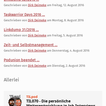
Geschrieben von
Dirk Deimeke
am
Freitag, 12. August 2016
Taskwarrior Days 2016 ...
Geschrieben von
Dirk Deimeke
am
Montag, 8. August 2016
Linkdump 31/2016 ...
Geschrieben von
Dirk Deimeke
am
Freitag, 5. August 2016
Zeit- und Selbstmanagement ...
Geschrieben von
Dirk Deimeke
am
Donnerstag, 4. August 2016
Podunion beendet ...
Geschrieben von
Dirk Deimeke
am
Dienstag, 2. August 2016
Seitenleiste
Allerlei