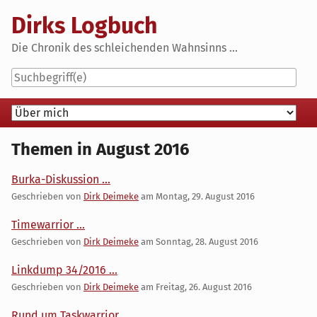
Skip
Dirks Logbuch
to
content
Die Chronik des schleichenden Wahnsinns ...
Navigation
Themen in August 2016
Burka-Diskussion ...
Geschrieben von
Dirk Deimeke
am
Montag, 29. August 2016
Timewarrior ...
Geschrieben von
Dirk Deimeke
am
Sonntag, 28. August 2016
Linkdump 34/2016 ...
Geschrieben von
Dirk Deimeke
am
Freitag, 26. August 2016
Rund um Taskwarrior ...