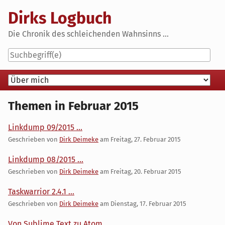
Skip
Dirks Logbuch
to
content
Die Chronik des schleichenden Wahnsinns ...
Navigation
Themen in Februar 2015
Linkdump 09/2015 ...
Geschrieben von
Dirk Deimeke
am
Freitag, 27. Februar 2015
Linkdump 08/2015 ...
Geschrieben von
Dirk Deimeke
am
Freitag, 20. Februar 2015
Taskwarrior 2.4.1 ...
Geschrieben von
Dirk Deimeke
am
Dienstag, 17. Februar 2015
Von Sublime Text zu Atom ...