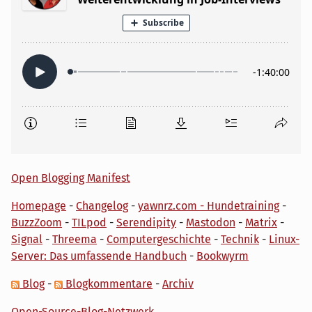
Open Blogging Manifest
Homepage
-
Changelog
-
yawnrz.com - Hundetraining
-
BuzzZoom
-
TILpod
-
Serendipity
-
Mastodon
-
Matrix
-
Signal
-
Threema
-
Computergeschichte
-
Technik
-
Linux-
Server: Das umfassende Handbuch
-
Bookwyrm
Blog
-
Blogkommentare
-
Archiv
Open-Source-Blog-Netzwerk