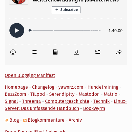
Open Blogging Manifest
Homepage
-
Changelog
-
yawnrz.com - Hundetraining
-
BuzzZoom
-
TILpod
-
Serendipity
-
Mastodon
-
Matrix
-
Signal
-
Threema
-
Computergeschichte
-
Technik
-
Linux-
Server: Das umfassende Handbuch
-
Bookwyrm
Blog
-
Blogkommentare
-
Archiv
Open-Source-Blog-Netzwerk