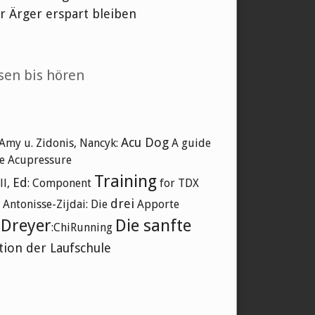
ir Ärger erspart bleiben
sen bis hören
Acu Dog
 Amy u. Zidonis, Nancyk:
A guide
ne Acupressure
Training
Ed
ll,
: Component
for TDX
drei
 Antonisse-Zijdai: Die
Apporte
Dreyer
Die sanfte
y
:ChiRunning
tion der Laufschule