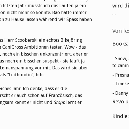
wird d
letzten Jahr musste ich das Laufen ja ein
son nicht mehr so konnte. Bao hatte immer
...
on zu Hause lassen während wir Spass haben
Von le
ss Herr Scooberski ein echtes Bikejöring
Books:
ine CaniCross Ambitionen testen. Wow - das
t, noch ein bisschen unkonzentriert, aber er
- Snow,
s noch ein bisschen suspekt - sie läuft ja
to cani
 Leinenspannung vor mit. Das wird sie aber
als "Leithündin", hihi.
- Presna
- Tineke
iches Jahr. Ich denke, dass er die
- Dann
ht er auch schon auf Französisch, das
Revolu
langsam kennt er nicht und
Stopp
lernt er
Kindle: