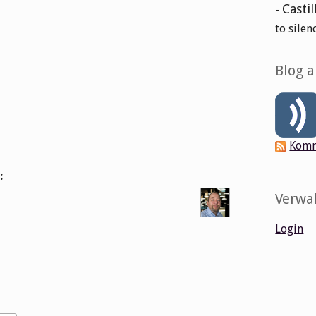
Castil
-
to silen
Blog 
Komm
:
Verwa
Login