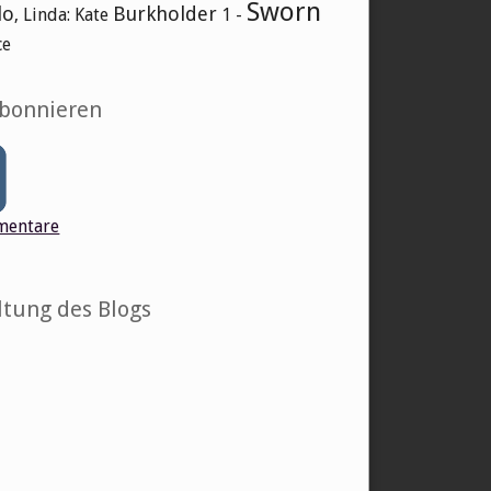
Sworn
lo
Burkholder
, Linda: Kate
1 -
ce
abonnieren
entare
ltung des Blogs