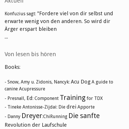
Seitenleiste
Aktuell
"Fordere viel von dir selbst und
Konfuzius sagt:
erwarte wenig von den anderen. So wird dir
Ärger erspart bleiben
...
Von lesen bis hören
Books:
Acu Dog
- Snow, Amy u. Zidonis, Nancyk:
A guide to
canine Acupressure
Training
Ed
- Presnall,
: Component
for TDX
drei
- Tineke Antonisse-Zijdai: Die
Apporte
Dreyer
Die sanfte
- Danny
:ChiRunning
Revolution der Laufschule