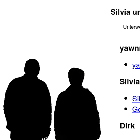
Silvia 
Unterwe
yawnr
ya
Silvia
Si
Ge
Dirk