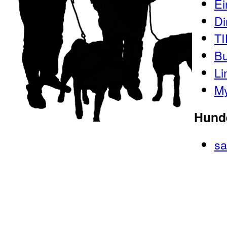
Ei
Di
TI
B
Li
My
Hund
sa