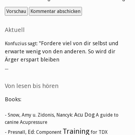
Seitenleiste
Aktuell
"Fordere viel von dir selbst und
Konfuzius sagt:
erwarte wenig von den anderen. So wird dir
Ärger erspart bleiben
...
Von lesen bis hören
Books:
Acu Dog
- Snow, Amy u. Zidonis, Nancyk:
A guide to
canine Acupressure
Training
Ed
- Presnall,
: Component
for TDX