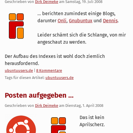
Geschrieben von
Dirk Deimeke
am
Samstag, 19. Juli 2008
... berichten zumindest einige Blogs,
darunter
Onli
,
Gnubuntux
und
Dennis
.
Leider schämt sich die Schlange, von mir
angeschaut zu werden.
Der Aufbau des Indexes ist wohl doch ziemlich
herausfordernd.
Kategorien:
ubuntuusers.de
|
8 Kommentare
Tags für diesen Artikel:
ubuntuusers.de
Posten aufgegeben ...
Geschrieben von
Dirk Deimeke
am
Dienstag, 1. April 2008
Das ist kein
Aprilscherz.