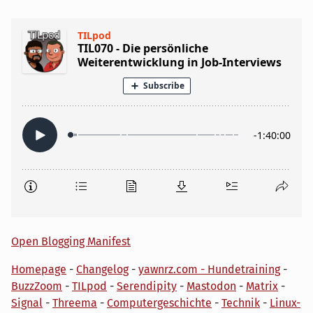
Open Blogging Manifest
Homepage
-
Changelog
-
yawnrz.com - Hundetraining
-
BuzzZoom
-
TILpod
-
Serendipity
-
Mastodon
-
Matrix
-
Signal
-
Threema
-
Computergeschichte
-
Technik
-
Linux-