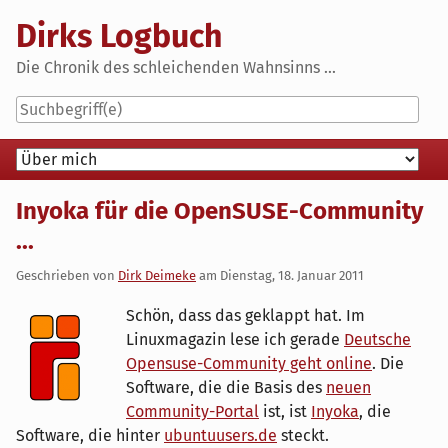
Skip
Dirks Logbuch
to
content
Die Chronik des schleichenden Wahnsinns ...
Navigation
Inyoka für die OpenSUSE-Community
...
Geschrieben von
Dirk Deimeke
am
Dienstag, 18. Januar 2011
Schön, dass das geklappt hat. Im
Linuxmagazin lese ich gerade
Deutsche
Opensuse-Community geht online
. Die
Software, die die Basis des
neuen
Community-Portal
ist, ist
Inyoka
, die
Software, die hinter
ubuntuusers.de
steckt.