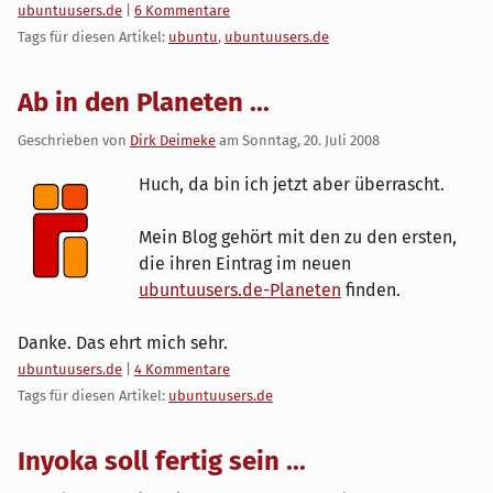
Kategorien:
ubuntuusers.de
|
6 Kommentare
Tags für diesen Artikel:
ubuntu
,
ubuntuusers.de
Ab in den Planeten ...
Geschrieben von
Dirk Deimeke
am
Sonntag, 20. Juli 2008
Huch, da bin ich jetzt aber überrascht.
Mein Blog gehört mit den zu den ersten,
die ihren Eintrag im neuen
ubuntuusers.de-Planeten
finden.
Danke. Das ehrt mich sehr.
Kategorien:
ubuntuusers.de
|
4 Kommentare
Tags für diesen Artikel:
ubuntuusers.de
Inyoka soll fertig sein ...