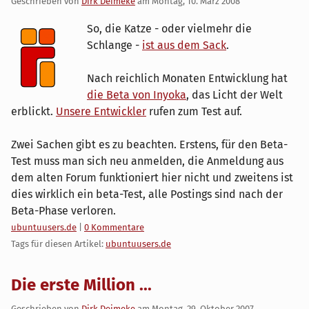
Geschrieben von
Dirk Deimeke
am
Montag, 10. März 2008
So, die Katze - oder vielmehr die
Schlange -
ist aus dem Sack
.
Nach reichlich Monaten Entwicklung hat
die Beta von Inyoka
, das Licht der Welt
erblickt.
Unsere Entwickler
rufen zum Test auf.
Zwei Sachen gibt es zu beachten. Erstens, für den Beta-
Test muss man sich neu anmelden, die Anmeldung aus
dem alten Forum funktioniert hier nicht und zweitens ist
dies wirklich ein beta-Test, alle Postings sind nach der
Beta-Phase verloren.
Kategorien:
ubuntuusers.de
|
0 Kommentare
Tags für diesen Artikel:
ubuntuusers.de
Die erste Million ...
Geschrieben von
Dirk Deimeke
am
Montag, 29. Oktober 2007