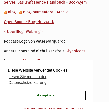
Server: Das umfassende Handbuch
-
Bookwyrm
Blog
-
Blogkommentare
-
Archiv
Open-Source-Blog-Netzwerk
<
UberBlogr Webring
>
Podcast-Logo von Peter Marquardt
Andere Icons sind
nicht
lizenzfreie
Glyphicons
.
Hosted by
My own IT.
Diese Website verwendet Cookies.
Lesen Sie mehr in der
Datenschutzerklärung
Powered by
Serendipity
& the
dirk
theme.
Akzeptieren
Datenschutzerklärung / Impressum