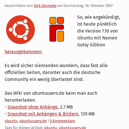
Geschrieben von
Dirk Deimeke
am
Donnerstag, 18. Oktober 2007
So, wie angekündigt,
ist heute pünktlich
die Version 7.10 von
Ubuntu mit Namen
Gutsy Gibbon
herausgekommen
.
Es wird sicher niemanden wundern, dass fast alle
offiziellen Seiten, darunter auch die deutsche
Community ein wenig überlastet sind.
Das Wiki von ubuntuusers.de kann man auch
herunterladen.
-
Snapshot ohne Anhänge
, 2.7 MB
-
Snapshot mit Anhängen & Bildern
, 129 MB
Kategorien:
ubuntu
,
ubuntuusers.de
|
0 Kommentare
Tags für diesen Artikel:
ubuntu
,
ubuntuusers.de