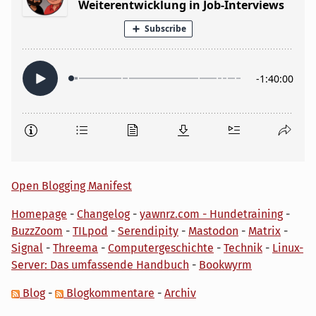
Open Blogging Manifest
Homepage
-
Changelog
-
yawnrz.com - Hundetraining
-
BuzzZoom
-
TILpod
-
Serendipity
-
Mastodon
-
Matrix
-
Signal
-
Threema
-
Computergeschichte
-
Technik
-
Linux-
Server: Das umfassende Handbuch
-
Bookwyrm
Blog
-
Blogkommentare
-
Archiv