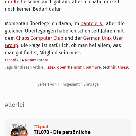
der Reihe
sehen auch gut aus, aber ich habe derzeit
noch keinen Bedarf dafür.
Momentan überlege ich daran, im
Dante e. V.
, aber die
gleichen Überlegungen habe ich schon seit Jahren mit
dem
Chaos Computer Club
und der
German Unix User
Group
. Die Frage ist natürlich, ob man bei allem, was
man gut findet, Mitglied sein muss ...
Kategorien:
technik
|
4 Kommentare
Tags für diesen Artikel:
latex
,
openrheinruhr
,
palmpre
,
technik
,
tine20
Pagination
Seite 1 von 1, insgesamt 1 Einträge
Seitenleiste
Allerlei