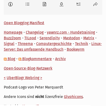
Open Blogging Manifest
Homepage
-
Changelog
-
yawnrz.com - Hundetraining
-
BuzzZoom
-
TILpod
-
Serendipity
-
Mastodon
-
Matrix
-
Signal
-
Threema
-
Computergeschichte
-
Technik
-
Linux-
Server: Das umfassende Handbuch
-
Bookwyrm
Blog
-
Blogkommentare
-
Archiv
Open-Source-Blog-Netzwerk
<
UberBlogr Webring
>
Podcast-Logo von Peter Marquardt
Andere Icons sind
nicht
lizenzfreie
Glyphicons
.