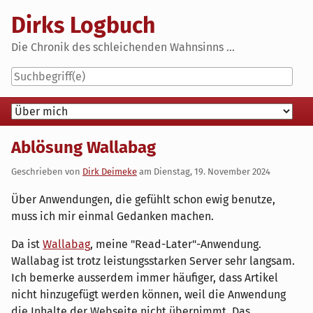
Skip
Dirks Logbuch
to
content
Die Chronik des schleichenden Wahnsinns ...
Navigation
Ablösung Wallabag
Geschrieben von
Dirk Deimeke
am
Dienstag, 19. November 2024
Über Anwendungen, die gefühlt schon ewig benutze,
muss ich mir einmal Gedanken machen.
Da ist
Wallabag
, meine "Read-Later"-Anwendung.
Wallabag ist trotz leistungsstarken Server sehr langsam.
Ich bemerke ausserdem immer häufiger, dass Artikel
nicht hinzugefügt werden können, weil die Anwendung
die Inhalte der Webseite nicht übernimmt. Das