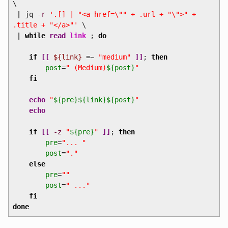
\
|
jq
-r
'.[] | "<a href=\"" + .url + "\">" +
.title + "</a>"'
\
|
while
read
link
;
do
if
[
[
${link}
=~
"medium"
]
]
;
then
post
=
" (Medium)
${post}
"
fi
echo
"
${pre}
${link}
${post}
"
echo
if
[
[
-z
"
${pre}
"
]
]
;
then
pre
=
"... "
post
=
"."
else
pre
=
""
post
=
" ..."
fi
done