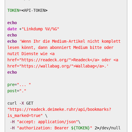
TOKEN
=
<
API-TOKEN
>
echo
date
+
"Linkdump %V/%G"
echo
echo
'Wenn Ihr die Medium-Artikel nicht komplett
lesen könnt, dann abonniert Medium bitte oder
nutzt Dienste wie <a
href="https://readeck.org/">Readeck</a> oder <a
href="https://wallabag.org/">Wallabag</a>.'
echo
pre
=
"... "
post
=
"."
curl
-X
GET
"https://readeck.deimeke.ruhr/api/bookmarks?
is_marked=true"
\
-H
"accept: application/json"
\
-H
"authorization: Bearer
${TOKEN}
"
2
>/
dev
/
null