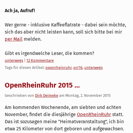
Ach ja, Aufruf!
Wer gerne - inklusive Kaffeeflatrate - dabei sein möchte,
sich das aber nicht leisten kann, soll sich bitte bei mir
per Mail
melden.
Gibt es irgendwelche Leser, die kommen?
Kategorien:
unterwegs
|
12 Kommentare
Tags für diesen Artikel:
openrheinruhr
,
orr16
,
unterwegs
OpenRheinRuhr 2015 ...
Geschrieben von
Dirk Deimeke
am
Montag, 2. November 2015
Am kommenden Wochenende, am siebten und achten
November, findet die diesjährige
OpenRheinRuhr
statt.
Das ist sozusagen meine "Heimatveranstaltung", ich bin
etwa 25 Kilometer von dort geboren und aufgewachsen.