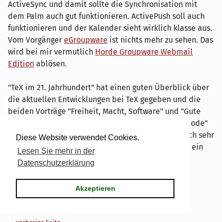
ActiveSync und damit sollte die Synchronisation mit
dem Palm auch gut funktionieren. ActivePush soll auch
funktionieren und der Kalender sieht wirklich klasse aus.
Vom Vorgänger
eGroupware
ist nichts mehr zu sehen. Das
wird bei mir vermutlich
Horde Groupware Webmail
Edition
ablösen.
"TeX im 21. Jahrhundert" hat einen guten Überblick über
die aktuellen Entwicklungen bei TeX gegeben und die
beiden Vorträge "Freiheit, Macht, Software" und "Gute
Open-Source-Projekte bestehen aus mehr als nur Code"
waren keine Technik-Vorträge gefielen mir aber auch sehr
Diese Website verwendet Cookies.
gut. Michael Prokop, der Projektleiter von
GRML
ist ein
Lesen Sie mehr in der
wirklich guter Referent.
Datenschutzerklärung
Kategorien:
unterwegs
|
4 Kommentare
Tags für diesen Artikel:
openrheinruhr
,
unterwegs
Akzeptieren
Pagination
Seite 2 von 2, insgesamt 16 Einträge