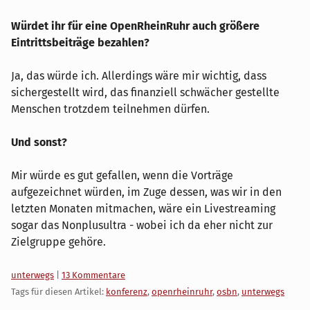
Würdet ihr für eine OpenRheinRuhr auch größere
Eintrittsbeiträge bezahlen?
Ja, das würde ich. Allerdings wäre mir wichtig, dass
sichergestellt wird, das finanziell schwächer gestellte
Menschen trotzdem teilnehmen dürfen.
Und sonst?
Mir würde es gut gefallen, wenn die Vorträge
aufgezeichnet würden, im Zuge dessen, was wir in den
letzten Monaten mitmachen, wäre ein Livestreaming
sogar das Nonplusultra - wobei ich da eher nicht zur
Zielgruppe gehöre.
Kategorien:
unterwegs
|
13 Kommentare
Tags für diesen Artikel:
konferenz
,
openrheinruhr
,
osbn
,
unterwegs