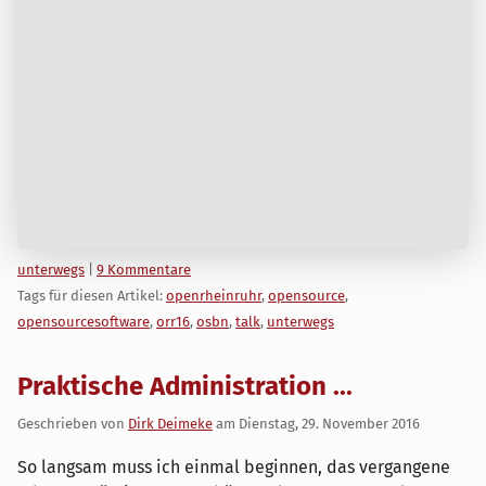
Kategorien:
unterwegs
|
9 Kommentare
Tags für diesen Artikel:
openrheinruhr
,
opensource
,
opensourcesoftware
,
orr16
,
osbn
,
talk
,
unterwegs
Praktische Administration ...
Geschrieben von
Dirk Deimeke
am
Dienstag, 29. November 2016
So langsam muss ich einmal beginnen, das vergangene