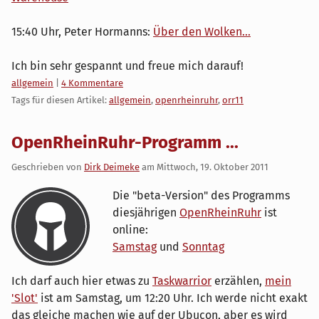
15:40 Uhr, Peter Hormanns:
Über den Wolken...
Ich bin sehr gespannt und freue mich darauf!
Kategorien:
allgemein
|
4 Kommentare
Tags für diesen Artikel:
allgemein
,
openrheinruhr
,
orr11
OpenRheinRuhr-Programm ...
Geschrieben von
Dirk Deimeke
am
Mittwoch, 19. Oktober 2011
Die "beta-Version" des Programms
diesjährigen
OpenRheinRuhr
ist
online:
Samstag
und
Sonntag
Ich darf auch hier etwas zu
Taskwarrior
erzählen,
mein
'Slot'
ist am Samstag, um 12:20 Uhr. Ich werde nicht exakt
das gleiche machen wie auf der Ubucon, aber es wird