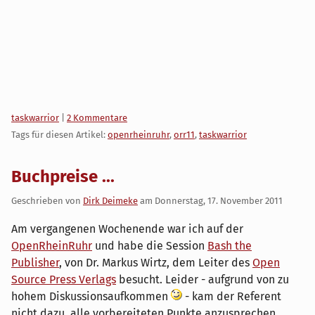
Kategorien:
taskwarrior
|
2 Kommentare
Tags für diesen Artikel:
openrheinruhr
,
orr11
,
taskwarrior
Buchpreise ...
Geschrieben von
Dirk Deimeke
am
Donnerstag, 17. November 2011
Am vergangenen Wochenende war ich auf der
OpenRheinRuhr
und habe die Session
Bash the
Publisher
, von Dr. Markus Wirtz, dem Leiter des
Open
Source Press Verlags
besucht. Leider - aufgrund von zu
hohem Diskussionsaufkommen
- kam der Referent
nicht dazu, alle vorbereiteten Punkte anzusprechen.