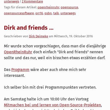
Kategorien:
unterwegs
|
2 Kommentare
Tags für diesen Artikel:
openrheinruhr
,
opensource
,
opensourcesoftware
,
orr16
,
osbn
,
talk
,
unterwegs
Dirk and friends ...
Geschrieben von
Dirk Deimeke
am
Mittwoch, 19. Oktober 2016
Mir wurde schon vorgeschlagen, dass man die diesjährige
OpenRheinRuhr
doch einfach "Dirk and friends" nennen
sollte und das nur, weil ein bisschen etwas erzählen darf.
Das
Programm
wäre aber auch ohne mich sehr
interessant.
Ich selber bin mit drei Programmpunkten vertreten.
Am Samstag halte ich um 10:00 Uhr den Vortrag
Mitmachen bei und lernen von Open-Source-Projekten
,