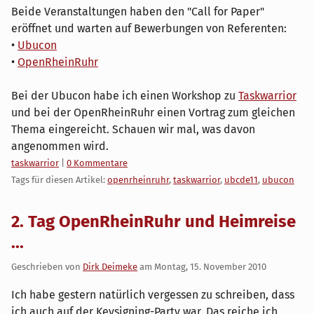
Beide Veranstaltungen haben den "Call for Paper"
eröffnet und warten auf Bewerbungen von Referenten:
•
Ubucon
•
OpenRheinRuhr
Bei der Ubucon habe ich einen Workshop zu
Taskwarrior
und bei der OpenRheinRuhr einen Vortrag zum gleichen
Thema eingereicht. Schauen wir mal, was davon
angenommen wird.
Kategorien:
taskwarrior
|
0 Kommentare
Tags für diesen Artikel:
openrheinruhr
,
taskwarrior
,
ubcde11
,
ubucon
2. Tag OpenRheinRuhr und Heimreise
...
Geschrieben von
Dirk Deimeke
am
Montag, 15. November 2010
Ich habe gestern natürlich vergessen zu schreiben, dass
ich auch auf der Keysigning-Party war. Das reiche ich