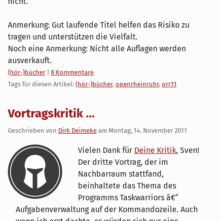
nicht.
Anmerkung: Gut laufende Titel helfen das Risiko zu
tragen und unterstützen die Vielfalt.
Noch eine Anmerkung: Nicht alle Auflagen werden
ausverkauft.
Kategorien:
(hör-)bücher
|
8 Kommentare
Tags für diesen Artikel:
(hör-)bücher
,
openrheinruhr
,
orr11
Vortragskritik ...
Geschrieben von
Dirk Deimeke
am
Montag, 14. November 2011
Vielen Dank für
Deine Kritik
, Sven!
Der dritte Vortrag, der im
Nachbarraum stattfand,
beinhaltete das Thema des
Programms Taskwarriors â€“
Aufgabenverwaltung auf der Kommandozeile. Auch