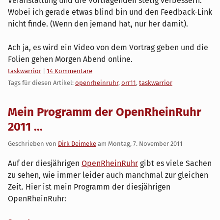
Veranstaltung und die Vortragenden stetig verbessern.
Wobei ich gerade etwas blind bin und den Feedback-Link
nicht finde. (Wenn den jemand hat, nur her damit).
Ach ja, es wird ein Video von dem Vortrag geben und die
Folien gehen Morgen Abend online.
Kategorien:
taskwarrior
|
14 Kommentare
Tags für diesen Artikel:
openrheinruhr
,
orr11
,
taskwarrior
Mein Programm der OpenRheinRuhr
2011 ...
Geschrieben von
Dirk Deimeke
am
Montag, 7. November 2011
Auf der diesjährigen
OpenRheinRuhr
gibt es viele Sachen
zu sehen, wie immer leider auch manchmal zur gleichen
Zeit. Hier ist mein Programm der diesjährigen
OpenRheinRuhr: