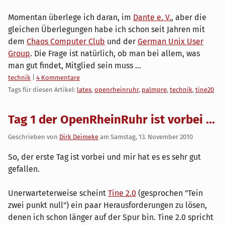
Momentan überlege ich daran, im
Dante e. V.
, aber die
gleichen Überlegungen habe ich schon seit Jahren mit
dem
Chaos Computer Club
und der
German Unix User
Group
. Die Frage ist natürlich, ob man bei allem, was
man gut findet, Mitglied sein muss ...
Kategorien:
technik
|
4 Kommentare
Tags für diesen Artikel:
latex
,
openrheinruhr
,
palmpre
,
technik
,
tine20
Tag 1 der OpenRheinRuhr ist vorbei ...
Geschrieben von
Dirk Deimeke
am
Samstag, 13. November 2010
So, der erste Tag ist vorbei und mir hat es es sehr gut
gefallen.
Unerwarteterweise scheint
Tine 2.0
(gesprochen "Tein
zwei punkt null") ein paar Herausforderungen zu lösen,
denen ich schon länger auf der Spur bin. Tine 2.0 spricht