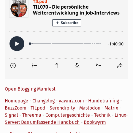
Open Blogging Manifest
Homepage
-
Changelog
-
yawnrz.com - Hundetraining
-
BuzzZoom
-
TILpod
-
Serendipity
-
Mastodon
-
Matrix
-
Signal
-
Threema
-
Computergeschichte
-
Technik
-
Linux-
Server: Das umfassende Handbuch
-
Bookwyrm