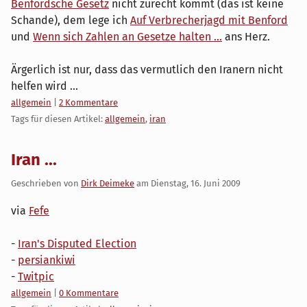
Benfordsche Gesetz
nicht zurecht kommt (das ist keine
Schande), dem lege ich
Auf Verbrecherjagd mit Benford
und
Wenn sich Zahlen an Gesetze halten ...
ans Herz.
Ärgerlich ist nur, dass das vermutlich den Iranern nicht
helfen wird ...
Kategorien:
allgemein
|
2 Kommentare
Tags für diesen Artikel:
allgemein
,
iran
Iran ...
Geschrieben von
Dirk Deimeke
am
Dienstag, 16. Juni 2009
via
Fefe
-
Iran's Disputed Election
-
persiankiwi
-
Twitpic
Kategorien:
allgemein
|
0 Kommentare