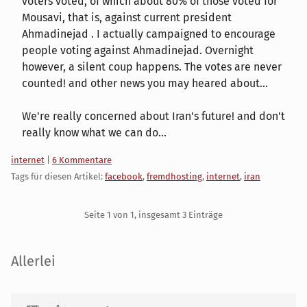
voters voted, of which about 80% of those voted for
Mousavi, that is, against current president
Ahmadinejad . I actually campaigned to encourage
people voting against Ahmadinejad. Overnight
however, a silent coup happens. The votes are never
counted! and other news you may heared about...
We're really concerned about Iran's future! and don't
really know what we can do...
Kategorien:
internet
|
6 Kommentare
Tags für diesen Artikel:
facebook
,
fremdhosting
,
internet
,
iran
Pagination
Seite 1 von 1, insgesamt 3 Einträge
Seitenleiste
Allerlei