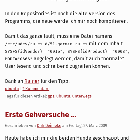
In den Repositories ist noch die alte Version des
Programms, die neue werde ich mir noch kompilieren.
Damit das ganze läuft, muss eine Datei namens
mit dem Inhalt
/etc/udev/rules.d/51-garmin.rules
SYSFS{idVendor}=="091e", SYSFS{idProduct}=="0003",
angelegt werden, damit auch "normale"
MODE="0666"
User lesend und schreibend zugreifen können.
Dank an
Rainer
für den Tipp.
Kategorien:
ubuntu
|
2 Kommentare
Tags für diesen Artikel:
gps
,
ubuntu
,
unterwegs
Erste Gehversuche ...
Geschrieben von
Dirk Deimeke
am
Freitag, 27. März 2009
Heute habe ich mir die beiden Hunde geschnappt und