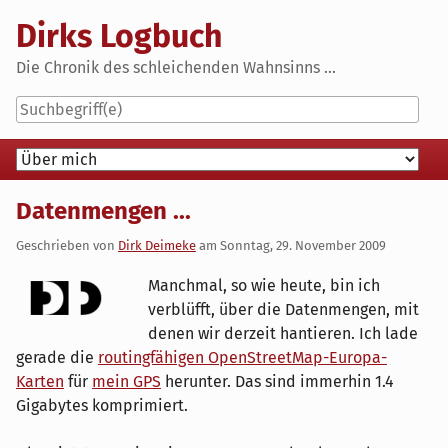
Skip
Dirks Logbuch
to
content
Die Chronik des schleichenden Wahnsinns ...
Navigation
Datenmengen ...
Geschrieben von
Dirk Deimeke
am
Sonntag, 29. November 2009
Manchmal, so wie heute, bin ich
verblüfft, über die Datenmengen, mit
denen wir derzeit hantieren. Ich lade
gerade die
routingfähigen OpenStreetMap-Europa-
Karten
für
mein GPS
herunter. Das sind immerhin 1.4
Gigabytes komprimiert.