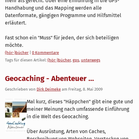
mehr als gerecht. Über eine Einführung in die GPS-
Handhabung und das Mapping werden alle
Datenformate, gängigen Programme und Hilfsmittel
erläutert.
Fast schon ein "Muss" für jeden, der sich beteiligen
möchte.
Kategorien:
(hör-)bücher
|
0 Kommentare
Tags für diesen Artikel:
(hör-)bücher
,
gps
,
unterwegs
Geocaching - Abenteuer ...
Geschrieben von
Dirk Deimeke
am
Freitag, 8. Mai 2009
Mal kurz, dieses "Häppchen" gibt eine gute und
meiner Meinung nach umfassende Einführung
in die Welt des Geocaching.
Über Ausrüstung, Arten von Caches,
Beschreibung von Webseiten, Verstecken von