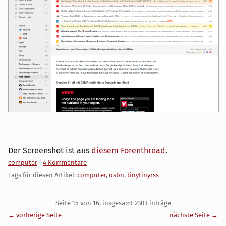
Der Screenshot ist aus
diesem Forenthread
.
Kategorien:
computer
|
4 Kommentare
Tags für diesen Artikel:
computer
,
osbn
,
tinytinyrss
Pagination
Seite 15 von 16, insgesamt 230 Einträge
← vorherige Seite
nächste Seite →