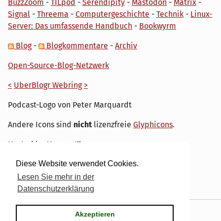
BuzzZoom
-
TILpod
-
Serendipity
-
Mastodon
-
Matrix
-
Signal
-
Threema
-
Computergeschichte
-
Technik
-
Linux-
Server: Das umfassende Handbuch
-
Bookwyrm
Blog
-
Blogkommentare
-
Archiv
Open-Source-Blog-Netzwerk
<
UberBlogr Webring
>
Podcast-Logo von Peter Marquardt
Andere Icons sind
nicht
lizenzfreie
Glyphicons
.
Hosted by
My own IT.
Diese Website verwendet Cookies.
Lesen Sie mehr in der
Datenschutzerklärung
Powered by
Serendipity
& the
dirk
theme.
Akzeptieren