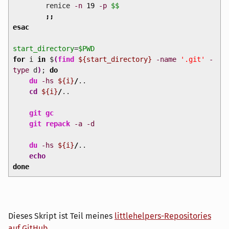
renice
-n
19
-p
$$
;;
esac
start_directory
=
$PWD
for
i
in
$
(
find
${start_directory}
-name
'.git'
-
type
d
)
;
do
du
-hs
${i}
/
..
cd
${i}
/
..
git gc
git repack
-a
-d
du
-hs
${i}
/
..
echo
done
Dieses Skript ist Teil meines
littlehelpers-Repositories
auf GitHub
.