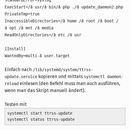
ExecStart=/â usr/â bin/â php ./â update_daemon2.php
PrivateTmp=true
InaccessibleDirectories=/â home /â root /â boot /
â opt /â mnt /â media
ReadOnlyDirectories=/â etc /â usr
[Install]
WantedBy=multi-â user.target
Einfach nach
/lib/systemd/system/ttrss-
kopieren und mittels
update.service
systemctl daemon-
einlesen (den Befehl muss man auch ausführen,
reload
wenn man das Skript manuell ändert).
Testen mit
systemctl start ttrss-update
systemctl status ttrss-update