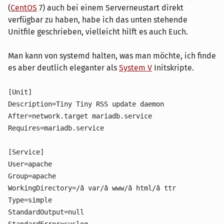
(
CentOS
7) auch bei einem Serverneustart direkt
verfügbar zu haben, habe ich das unten stehende
Unitfile geschrieben, vielleicht hilft es auch Euch.
Man kann von systemd halten, was man möchte, ich finde
es aber deutlich eleganter als
System V
Initskripte.
[Unit]
Description=Tiny Tiny RSS update daemon
After=network.target mariadb.service
Requires=mariadb.service
[Service]
User=apache
Group=apache
WorkingDirectory=/â var/â www/â html/â ttr
Type=simple
StandardOutput=null
StandardError=syslog