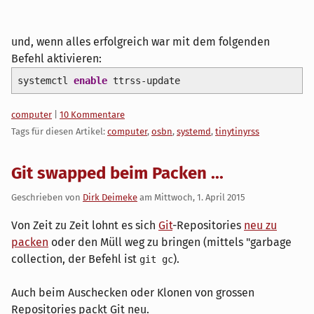
und, wenn alles erfolgreich war mit dem folgenden
Befehl aktivieren:
systemctl
enable
ttrss-update
Kategorien:
computer
|
10 Kommentare
Tags für diesen Artikel:
computer
,
osbn
,
systemd
,
tinytinyrss
Git swapped beim Packen ...
Geschrieben von
Dirk Deimeke
am
Mittwoch, 1. April 2015
Von Zeit zu Zeit lohnt es sich
Git
-Repositories
neu zu
packen
oder den Müll weg zu bringen (mittels "garbage
collection, der Befehl ist
).
git gc
Auch beim Auschecken oder Klonen von grossen
Repositories packt Git neu.