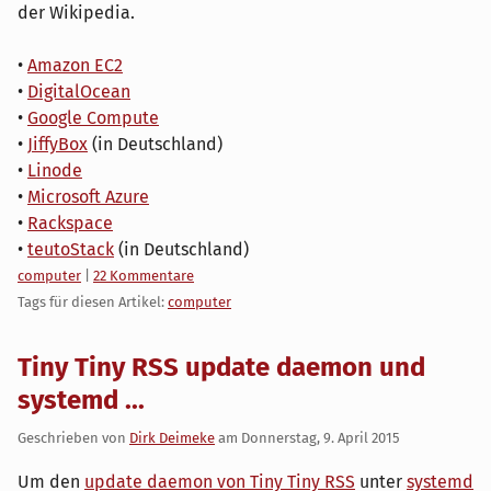
der Wikipedia.
•
Amazon EC2
•
DigitalOcean
•
Google Compute
•
JiffyBox
(in Deutschland)
•
Linode
•
Microsoft Azure
•
Rackspace
•
teutoStack
(in Deutschland)
Kategorien:
computer
|
22 Kommentare
Tags für diesen Artikel:
computer
Tiny Tiny RSS update daemon und
systemd ...
Geschrieben von
Dirk Deimeke
am
Donnerstag, 9. April 2015
Um den
update daemon von Tiny Tiny RSS
unter
systemd