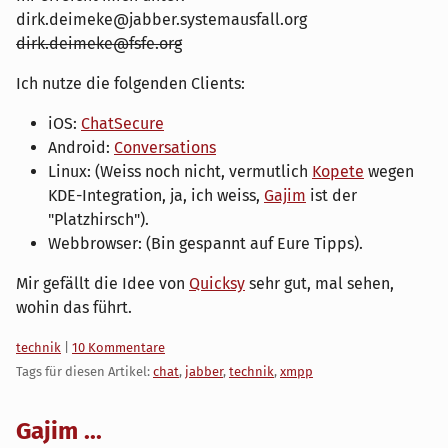
dirk.deimeke@jabber.systemausfall.org
dirk.deimeke@fsfe.org
Ich nutze die folgenden Clients:
iOS:
ChatSecure
Android:
Conversations
Linux: (Weiss noch nicht, vermutlich
Kopete
wegen
KDE-Integration, ja, ich weiss,
Gajim
ist der
"Platzhirsch").
Webbrowser: (Bin gespannt auf Eure Tipps).
Mir gefällt die Idee von
Quicksy
sehr gut, mal sehen,
wohin das führt.
Kategorien:
technik
|
10 Kommentare
Tags für diesen Artikel:
chat
,
jabber
,
technik
,
xmpp
Gajim ...