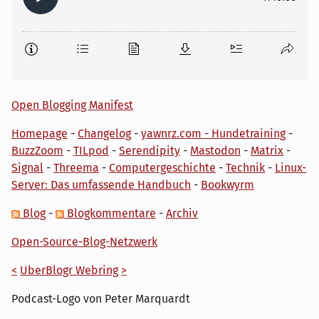
Open Blogging Manifest
Homepage
-
Changelog
-
yawnrz.com - Hundetraining
-
BuzzZoom
-
TILpod
-
Serendipity
-
Mastodon
-
Matrix
-
Signal
-
Threema
-
Computergeschichte
-
Technik
-
Linux-
Server: Das umfassende Handbuch
-
Bookwyrm
Blog
-
Blogkommentare
-
Archiv
Open-Source-Blog-Netzwerk
<
UberBlogr Webring
>
Podcast-Logo von Peter Marquardt