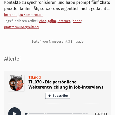
Kontakte zu synchronisieren und habe prompt fünf Chats
parallel laufen. Äh, so war das eigentlich nicht gedacht ...
Kategorien:
internet
|
38 Kommentare
Tags für diesen Artikel:
chat
,
gajim
,
internet
,
jabber
,
plattformübergreifend
Pagination
Seite 1 von 1, insgesamt 3 Einträge
Seitenleiste
Allerlei