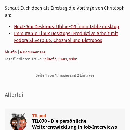
Schaut Euch doch als Einstieg die Vorträge von Christoph
an:
Next-Gen Desktops: Ublue-OS immutable desktop
Immutable Linux Desktops: Produktive Arbeit mit
Fedora Silverblue, Chezmoi und Distrobox
Kategorien:
bluefin
|
6 Kommentare
Tags für diesen Artikel:
bluefin
,
linux
,
osbn
Pagination
Seite 1 von 1, insgesamt 2 Einträge
Seitenleiste
Allerlei