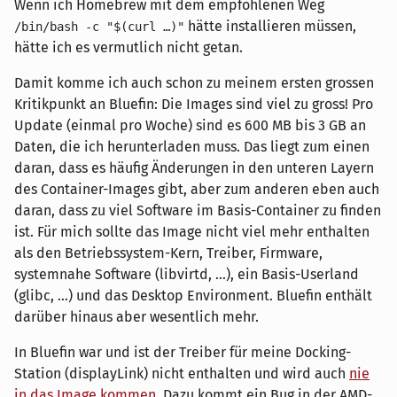
Wenn ich Homebrew mit dem empfohlenen Weg
hätte installieren müssen,
/bin/bash -c "$(curl …)"
hätte ich es vermutlich nicht getan.
Damit komme ich auch schon zu meinem ersten grossen
Kritikpunkt an Bluefin: Die Images sind viel zu gross! Pro
Update (einmal pro Woche) sind es 600 MB bis 3 GB an
Daten, die ich herunterladen muss. Das liegt zum einen
daran, dass es häufig Änderungen in den unteren Layern
des Container-Images gibt, aber zum anderen eben auch
daran, dass zu viel Software im Basis-Container zu finden
ist. Für mich sollte das Image nicht viel mehr enthalten
als den Betriebssystem-Kern, Treiber, Firmware,
systemnahe Software (libvirtd, …), ein Basis-Userland
(glibc, …) und das Desktop Environment. Bluefin enthält
darüber hinaus aber wesentlich mehr.
In Bluefin war und ist der Treiber für meine Docking-
Station (displayLink) nicht enthalten und wird auch
nie
in das Image kommen
. Dazu kommt ein Bug in der AMD-