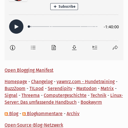
Open Blogging Manifest
Homepage
-
Changelog
-
yawnrz.com - Hundetraining
-
BuzzZoom
-
TILpod
-
Serendipity
-
Mastodon
-
Matrix
-
Signal
-
Threema
-
Computergeschichte
-
Technik
-
Linux-
Server: Das umfassende Handbuch
-
Bookwyrm
Blog
-
Blogkommentare
-
Archiv
Open-Source-Blog-Netzwerk