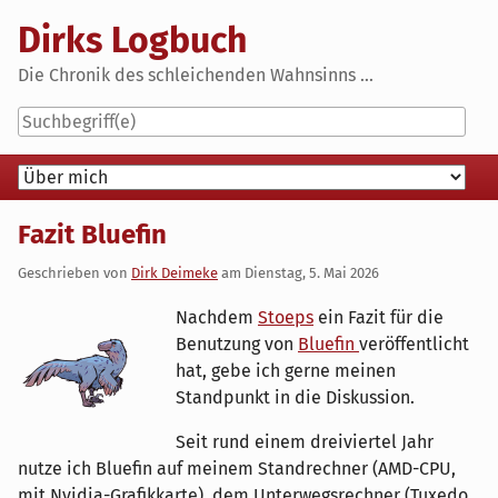
Skip
Dirks Logbuch
to
content
Die Chronik des schleichenden Wahnsinns ...
Navigation
Fazit Bluefin
Geschrieben von
Dirk Deimeke
am
Dienstag, 5. Mai 2026
Nachdem
Stoeps
ein Fazit für die
Benutzung von
Bluefin
veröffentlicht
hat, gebe ich gerne meinen
Standpunkt in die Diskussion.
Seit rund einem dreiviertel Jahr
nutze ich Bluefin auf meinem Standrechner (AMD-CPU,
mit Nvidia-Grafikkarte), dem Unterwegsrechner (Tuxedo