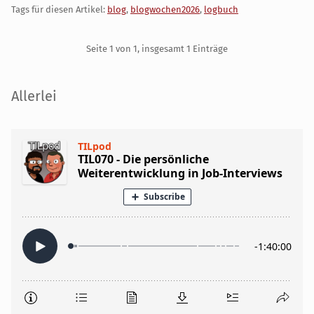
Tags für diesen Artikel:
blog
,
blogwochen2026
,
logbuch
Pagination
Seite 1 von 1, insgesamt 1 Einträge
Seitenleiste
Allerlei