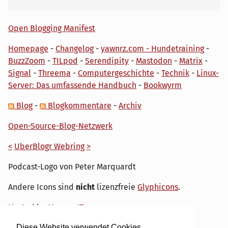
Open Blogging Manifest
Homepage
-
Changelog
-
yawnrz.com - Hundetraining
-
BuzzZoom
-
TILpod
-
Serendipity
-
Mastodon
-
Matrix
-
Signal
-
Threema
-
Computergeschichte
-
Technik
-
Linux-
Server: Das umfassende Handbuch
-
Bookwyrm
Blog
-
Blogkommentare
-
Archiv
Open-Source-Blog-Netzwerk
<
UberBlogr Webring
>
Podcast-Logo von Peter Marquardt
Andere Icons sind
nicht
lizenzfreie
Glyphicons
.
Hosted by
My own IT.
Diese Website verwendet Cookies.