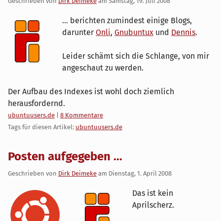
Geschrieben von
Dirk Deimeke
am
Samstag, 19. Juli 2008
... berichten zumindest einige Blogs,
darunter
Onli
,
Gnubuntux
und
Dennis
.
Leider schämt sich die Schlange, von mir
angeschaut zu werden.
Der Aufbau des Indexes ist wohl doch ziemlich
herausfordernd.
Kategorien:
ubuntuusers.de
|
8 Kommentare
Tags für diesen Artikel:
ubuntuusers.de
Posten aufgegeben ...
Geschrieben von
Dirk Deimeke
am
Dienstag, 1. April 2008
Das ist kein
Aprilscherz.