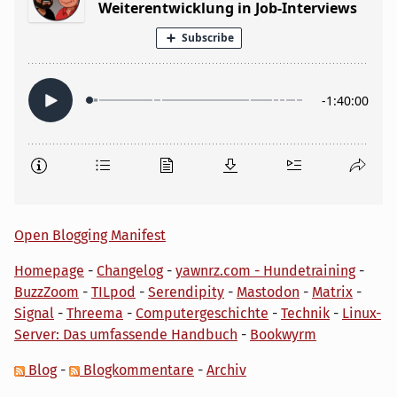
Open Blogging Manifest
Homepage
-
Changelog
-
yawnrz.com - Hundetraining
-
BuzzZoom
-
TILpod
-
Serendipity
-
Mastodon
-
Matrix
-
Signal
-
Threema
-
Computergeschichte
-
Technik
-
Linux-
Server: Das umfassende Handbuch
-
Bookwyrm
Blog
-
Blogkommentare
-
Archiv