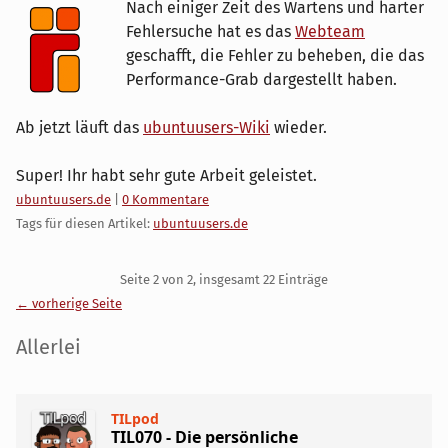
Nach einiger Zeit des Wartens und harter
Fehlersuche hat es das
Webteam
geschafft, die Fehler zu beheben, die das
Performance-Grab dargestellt haben.
Ab jetzt läuft das
ubuntuusers-Wiki
wieder.
Super! Ihr habt sehr gute Arbeit geleistet.
Kategorien:
ubuntuusers.de
|
0 Kommentare
Tags für diesen Artikel:
ubuntuusers.de
Pagination
Seite 2 von 2, insgesamt 22 Einträge
← vorherige Seite
Seitenleiste
Allerlei