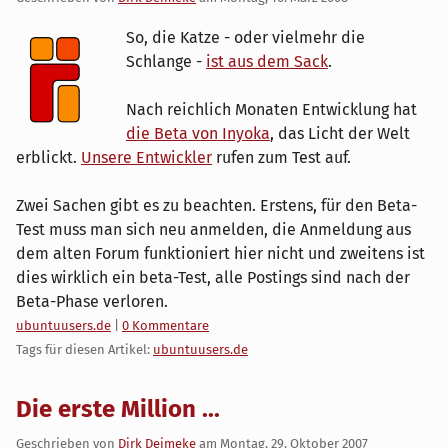
So, die Katze - oder vielmehr die
Schlange -
ist aus dem Sack
.
Nach reichlich Monaten Entwicklung hat
die Beta von Inyoka
, das Licht der Welt
erblickt.
Unsere Entwickler
rufen zum Test auf.
Zwei Sachen gibt es zu beachten. Erstens, für den Beta-
Test muss man sich neu anmelden, die Anmeldung aus
dem alten Forum funktioniert hier nicht und zweitens ist
dies wirklich ein beta-Test, alle Postings sind nach der
Beta-Phase verloren.
Kategorien:
ubuntuusers.de
|
0 Kommentare
Tags für diesen Artikel:
ubuntuusers.de
Die erste Million ...
Geschrieben von
Dirk Deimeke
am
Montag, 29. Oktober 2007