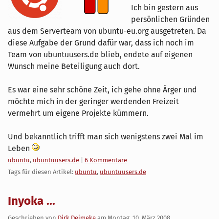
Ich bin gestern aus
persönlichen Gründen
aus dem Serverteam von ubuntu-eu.org ausgetreten. Da
diese Aufgabe der Grund dafür war, dass ich noch im
Team von ubuntuusers.de blieb, endete auf eigenen
Wunsch meine Beteiligung auch dort.
Es war eine sehr schöne Zeit, ich gehe ohne Ärger und
möchte mich in der geringer werdenden Freizeit
vermehrt um eigene Projekte kümmern.
Und bekanntlich trifft man sich wenigstens zwei Mal im
Leben
Kategorien:
ubuntu
,
ubuntuusers.de
|
6 Kommentare
Tags für diesen Artikel:
ubuntu
,
ubuntuusers.de
Inyoka ...
Geschrieben von
Dirk Deimeke
am
Montag, 10. März 2008