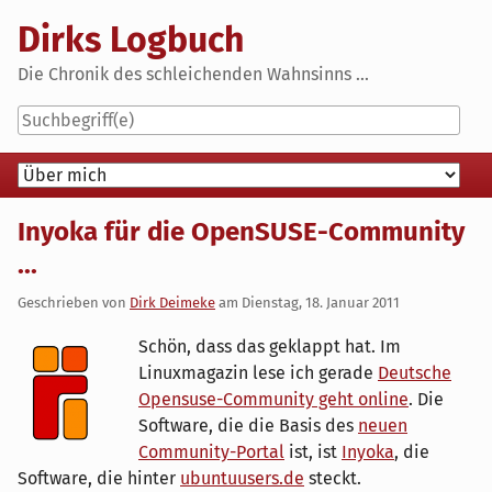
Skip
Dirks Logbuch
to
content
Die Chronik des schleichenden Wahnsinns ...
Navigation
Inyoka für die OpenSUSE-Community
...
Geschrieben von
Dirk Deimeke
am
Dienstag, 18. Januar 2011
Schön, dass das geklappt hat. Im
Linuxmagazin lese ich gerade
Deutsche
Opensuse-Community geht online
. Die
Software, die die Basis des
neuen
Community-Portal
ist, ist
Inyoka
, die
Software, die hinter
ubuntuusers.de
steckt.