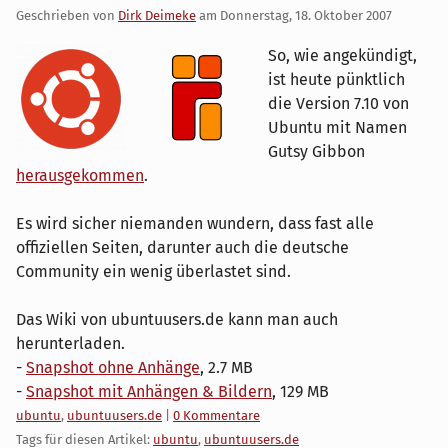
Geschrieben von
Dirk Deimeke
am
Donnerstag, 18. Oktober 2007
So, wie angekündigt,
ist heute pünktlich
die Version 7.10 von
Ubuntu mit Namen
Gutsy Gibbon
herausgekommen
.
Es wird sicher niemanden wundern, dass fast alle
offiziellen Seiten, darunter auch die deutsche
Community ein wenig überlastet sind.
Das Wiki von ubuntuusers.de kann man auch
herunterladen.
-
Snapshot ohne Anhänge
, 2.7 MB
-
Snapshot mit Anhängen & Bildern
, 129 MB
Kategorien:
ubuntu
,
ubuntuusers.de
|
0 Kommentare
Tags für diesen Artikel:
ubuntu
,
ubuntuusers.de