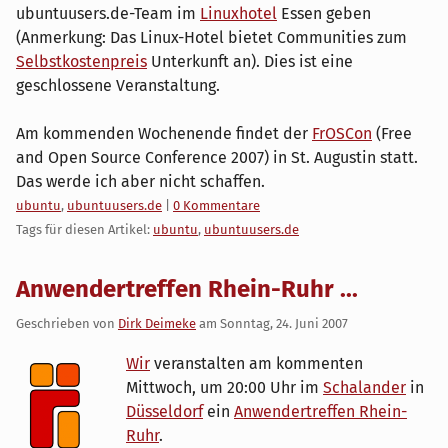
ubuntuusers.de-Team im
Linuxhotel
Essen geben
(Anmerkung: Das Linux-Hotel bietet Communities zum
Selbstkostenpreis
Unterkunft an). Dies ist eine
geschlossene Veranstaltung.
Am kommenden Wochenende findet der
FrOSCon
(Free
and Open Source Conference 2007) in St. Augustin statt.
Das werde ich aber nicht schaffen.
Kategorien:
ubuntu
,
ubuntuusers.de
|
0 Kommentare
Tags für diesen Artikel:
ubuntu
,
ubuntuusers.de
Anwendertreffen Rhein-Ruhr ...
Geschrieben von
Dirk Deimeke
am
Sonntag, 24. Juni 2007
Wir
veranstalten am kommenten
Mittwoch, um 20:00 Uhr im
Schalander
in
Düsseldorf
ein
Anwendertreffen Rhein-
Ruhr
.