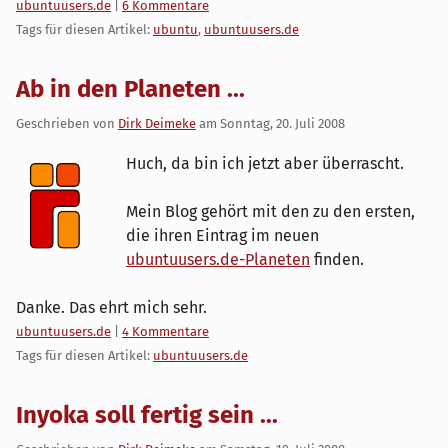
Kategorien:
ubuntuusers.de
|
6 Kommentare
Tags für diesen Artikel:
ubuntu
,
ubuntuusers.de
Ab in den Planeten ...
Geschrieben von
Dirk Deimeke
am
Sonntag, 20. Juli 2008
Huch, da bin ich jetzt aber überrascht.
Mein Blog gehört mit den zu den ersten,
die ihren Eintrag im neuen
ubuntuusers.de-Planeten
finden.
Danke. Das ehrt mich sehr.
Kategorien:
ubuntuusers.de
|
4 Kommentare
Tags für diesen Artikel:
ubuntuusers.de
Inyoka soll fertig sein ...