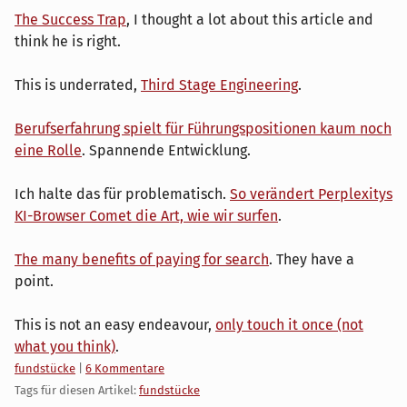
The Success Trap
, I thought a lot about this article and
think he is right.
This is underrated,
Third Stage Engineering
.
Berufserfahrung spielt für Führungspositionen kaum noch
eine Rolle
. Spannende Entwicklung.
Ich halte das für problematisch.
So verändert Perplexitys
KI-Browser Comet die Art, wie wir surfen
.
The many benefits of paying for search
. They have a
point.
This is not an easy endeavour,
only touch it once (not
what you think)
.
Kategorien:
fundstücke
|
6 Kommentare
Tags für diesen Artikel:
fundstücke