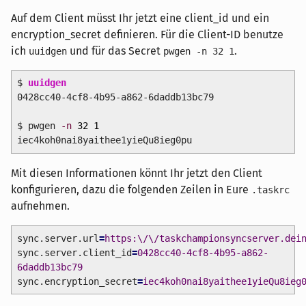
Auf dem Client müsst Ihr jetzt eine client_id und ein
encryption_secret definieren. Für die Client-ID benutze
ich
und für das Secret
.
uuidgen
pwgen -n 32 1
$
uuidgen
0428cc40-4cf8-4b95-a862-6daddb13bc79
$ pwgen
-n
32
1
iec4koh0nai8yaithee1yieQu8ieg0pu
Mit diesen Informationen könnt Ihr jetzt den Client
konfigurieren, dazu die folgenden Zeilen in Eure
.taskrc
aufnehmen.
sync.server.url
=
https:\/\/taskchampionsyncserver.dei
sync.server.client_id
=
0428cc40-4cf8-4b95-a862-
6daddb13bc79
sync.encryption_secret
=
iec4koh0nai8yaithee1yieQu8ieg