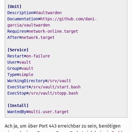
[
Unit
]
Description
=
Vaultwarden
Documentation
=
https://github.com/dani-
garcia/vaultwarden
Requires
=
network-online.target
After
=
network.target
[
Service
]
Restart
=
on-failure
User
=
vault
Group
=
vault
Type
=
simple
WorkingDirectory
=
/srv/vault
ExecStart
=
/srv/vault/start.bash
ExecStop
=
/srv/vault/stopp.bash
[
Install
]
WantedBy
=
multi-user.target
Ach ja, um über Port 443 erreichbar zu sein, benötigen