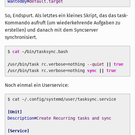
WantedBy
=
default.target
So, Endspurt. Als letztes ein kleines Skript, das das task-
Kommando aufruft (um wiederkehrende Aufgaben zu
erstellen) und danach mit dem Syncserver
synchronisiert.
$
cat
~
/
bin
/
tasksync.bash
/
usr
/
bin
/
task rc.verbose=nothing
--quiet
||
true
/
usr
/
bin
/
task rc.verbose=nothing
sync
||
true
Noch einmal ein Userservice:
$ cat ~/.config/systemd/user/tasksync.service
[
Unit
]
Description
=
Create Recurring tasks and sync
[
Service
]