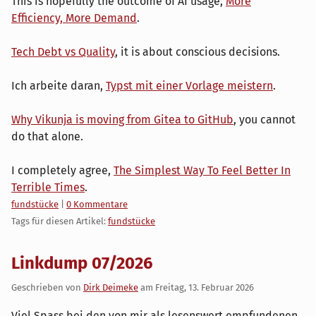
This is hopefully the outcome of AI usage,
More
Efficiency, More Demand
.
Tech Debt vs Quality
, it is about conscious decisions.
Ich arbeite daran,
Typst mit einer Vorlage meistern
.
Why Vikunja is moving from Gitea to GitHub
, you cannot
do that alone.
I completely agree,
The Simplest Way To Feel Better In
Terrible Times
.
Kategorien:
fundstücke
|
0 Kommentare
Tags für diesen Artikel:
fundstücke
Linkdump 07/2026
Geschrieben von
Dirk Deimeke
am
Freitag, 13. Februar 2026
Viel Spass bei den von mir als lesenswert empfundenen