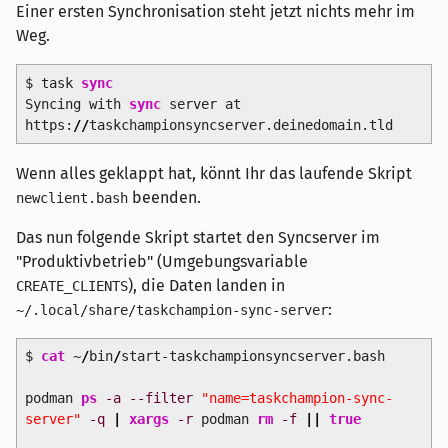
Einer ersten Synchronisation steht jetzt nichts mehr im
Weg.
$ task
sync
Syncing with
sync
server at
https:
//
taskchampionsyncserver.deinedomain.tld
Wenn alles geklappt hat, könnt Ihr das laufende Skript
beenden.
newclient.bash
Das nun folgende Skript startet den Syncserver im
"Produktivbetrieb" (Umgebungsvariable
), die Daten landen in
CREATE_CLIENTS
:
~/.local/share/taskchampion-sync-server
$
cat
~
/
bin
/
start-taskchampionsyncserver.bash
podman
ps
-a
--filter
"name=taskchampion-sync-
server"
-q
|
xargs
-r
podman
rm
-f
||
true