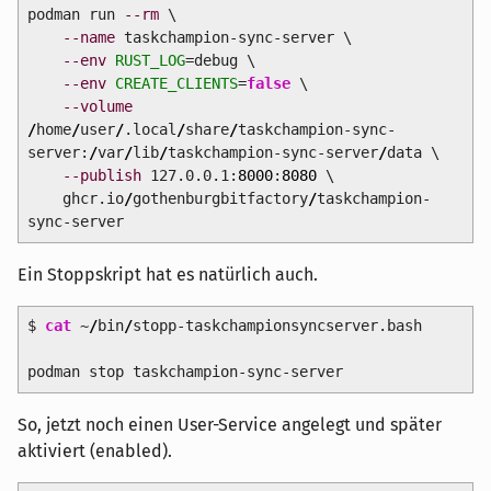
podman run
--rm
\
--name
taskchampion-sync-server \
--env
RUST_LOG
=debug \
--env
CREATE_CLIENTS
=
false
\
--volume
/
home
/
user
/
.local
/
share
/
taskchampion-sync-
server:
/
var
/
lib
/
taskchampion-sync-server
/
data \
--publish
127.0.0.1:
8000
:
8080
\
ghcr.io
/
gothenburgbitfactory
/
taskchampion-
sync-server
Ein Stoppskript hat es natürlich auch.
$
cat
~
/
bin
/
stopp-taskchampionsyncserver.bash
podman stop taskchampion-sync-server
So, jetzt noch einen User-Service angelegt und später
aktiviert (enabled).