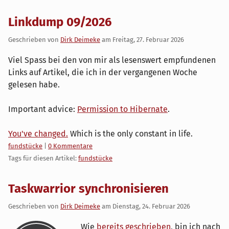
Linkdump 09/2026
Geschrieben von
Dirk Deimeke
am
Freitag, 27. Februar 2026
Viel Spass bei den von mir als lesenswert empfundenen
Links auf Artikel, die ich in der vergangenen Woche
gelesen habe.
Important advice:
Permission to Hibernate
.
You've changed.
Which is the only constant in life.
Kategorien:
fundstücke
|
0 Kommentare
Tags für diesen Artikel:
fundstücke
Taskwarrior synchronisieren
Geschrieben von
Dirk Deimeke
am
Dienstag, 24. Februar 2026
Wie
bereits geschrieben
, bin ich nach