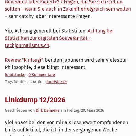
Gene­ra­list oder Experte? 7 Fragen, die Sie sich stellen
sollten – wenn Sie auch in Zukunft erfolg­reich sein wollen
– sehr catchy, aber interessante Fragen.
Yip, Achtung generell bei Statistiken:
Achtung bei
Statistiken zur digitalen Souveränität -
techjournalismus.ch
.
Review "Kintsugi"
, bei den Japanern wird sehr vieles zur
Philosophie, diese klingt interessant.
Kategorien:
fundstücke
|
0 Kommentare
Tags für diesen Artikel:
fundstücke
Linkdump 12/2026
Geschrieben von
Dirk Deimeke
am
Freitag, 20. März 2026
Viel Spass bei den von mir als lesenswert empfundenen
Links auf Artikel, die ich in der vergangenen Woche