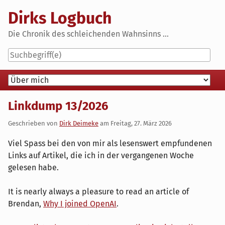
Skip
Dirks Logbuch
to
content
Die Chronik des schleichenden Wahnsinns ...
Navigation
Linkdump 13/2026
Geschrieben von
Dirk Deimeke
am
Freitag, 27. März 2026
Viel Spass bei den von mir als lesenswert empfundenen
Links auf Artikel, die ich in der vergangenen Woche
gelesen habe.
It is nearly always a pleasure to read an article of
Brendan,
Why I joined OpenAI
.