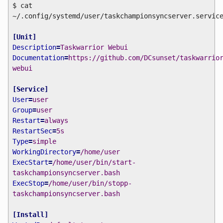
$ cat
~/.config/systemd/user/taskchampionsyncserver.servic
[
Unit
]
Description
=
Taskwarrior Webui
Documentation
=
https://github.com/DCsunset/taskwarrio
webui
[
Service
]
User
=
user
Group
=
user
Restart
=
always
RestartSec
=
5s
Type
=
simple
WorkingDirectory
=
/home/user
ExecStart
=
/home/user/bin/start-
taskchampionsyncserver.bash
ExecStop
=
/home/user/bin/stopp-
taskchampionsyncserver.bash
[
Install
]