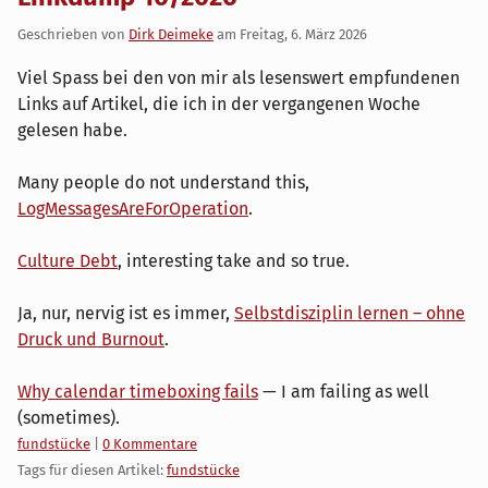
Geschrieben von
Dirk Deimeke
am
Freitag, 6. März 2026
Viel Spass bei den von mir als lesenswert empfundenen
Links auf Artikel, die ich in der vergangenen Woche
gelesen habe.
Many people do not understand this,
LogMessagesAreForOperation
.
Culture Debt
, interesting take and so true.
Ja, nur, nervig ist es immer,
Selbstdisziplin lernen – ohne
Druck und Burnout
.
Why calendar timeboxing fails
— I am failing as well
(sometimes).
Kategorien:
fundstücke
|
0 Kommentare
Tags für diesen Artikel:
fundstücke