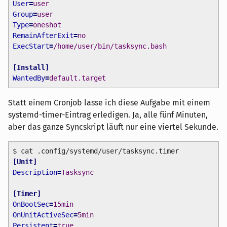
User
=
user
Group
=
user
Type
=
oneshot
RemainAfterExit
=
no
ExecStart
=
/home/user/bin/tasksync.bash
[
Install
]
WantedBy
=
default.target
Statt einem Cronjob lasse ich diese Aufgabe mit einem
systemd-timer-Eintrag erledigen. Ja, alle fünf Minuten,
aber das ganze Syncskript läuft nur eine viertel Sekunde.
$ cat .config/systemd/user/tasksync.timer
[
Unit
]
Description
=
Tasksync
[
Timer
]
OnBootSec
=
15min
OnUnitActiveSec
=
5min
Persistent
=
true