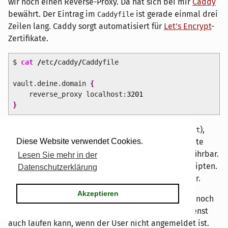
wir noch einen Reverse-Proxy. Da hat sich bei mir
Caddy
bewährt. Der Eintrag im
ist gerade einmal drei
Caddyfile
Zeilen lang. Caddy sorgt automatisiert für
Let's Encrypt
-
Zertifikate.
$
cat
/
etc
/
caddy
/
Caddyfile
vault.deine.domain
{
reverse_proxy localhost:
3201
}
Nach einem Wechsel auf den User vault (
),
su - vault
erstelle ich ein Verzeichnis
und lege die Skripte
Diese Website verwendet Cookies.
data
und
an und mache sie ausführbar.
start.bash
stopp.bash
Lesen Sie mehr in der
Die "
"-Einträge habe ich grundsätzlich in Skripten.
set -o
Datenschutzerklärung
Ich benutze
Podman
für Container und nicht Docker.
Akzeptieren
Um den Container starten zu können, braucht man noch
ein paar User-IDs und die Möglichkeit, dass der Dienst
auch laufen kann, wenn der User nicht angemeldet ist.