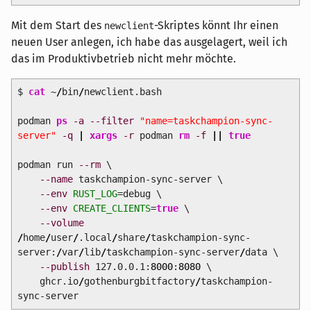
Mit dem Start des
-Skriptes könnt Ihr einen
newclient
neuen User anlegen, ich habe das ausgelagert, weil ich
das im Produktivbetrieb nicht mehr möchte.
$
cat
~
/
bin
/
newclient.bash
podman
ps
-a
--filter
"name=taskchampion-sync-
server"
-q
|
xargs
-r
podman
rm
-f
||
true
podman run
--rm
\
--name
taskchampion-sync-server \
--env
RUST_LOG
=debug \
--env
CREATE_CLIENTS
=
true
\
--volume
/
home
/
user
/
.local
/
share
/
taskchampion-sync-
server:
/
var
/
lib
/
taskchampion-sync-server
/
data \
--publish
127.0.0.1:
8000
:
8080
\
ghcr.io
/
gothenburgbitfactory
/
taskchampion-
sync-server