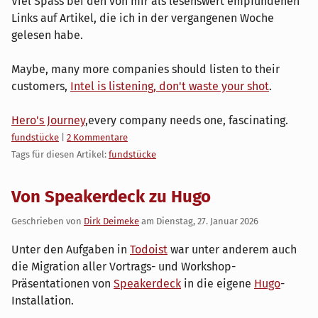
Viel Spass bei den von mir als lesenswert empfundenen
Links auf Artikel, die ich in der vergangenen Woche
gelesen habe.
Maybe, many more companies should listen to their
customers,
Intel is listening, don't waste your shot
.
Hero's Journey
,every company needs one, fascinating.
Kategorien:
fundstücke
|
2 Kommentare
Tags für diesen Artikel:
fundstücke
Von Speakerdeck zu Hugo
Geschrieben von
Dirk Deimeke
am
Dienstag, 27. Januar 2026
Unter den Aufgaben in
Todoist
war unter anderem auch
die Migration aller Vortrags- und Workshop-
Präsentationen von
Speakerdeck
in die eigene
Hugo
-
Installation.