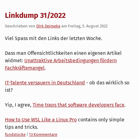
Linkdump 31/2022
Geschrieben von
Dirk Deimeke
am
Freitag, 5. August 2022
Viel Spass mit den Links der letzten Woche.
Dass man Offensichtlichkeiten einen eigenen Artikel
widmet:
Unattraktive Arbeitsbedingungen fördern
Fachkräftemangel
.
IT-Talente versauern in Deutschland
- ob das wirklich so
ist?
Yip, I agree,
Time traps that software developers face
.
How to Use WSL Like a Linux Pro
contains only simple
tips and tricks.
Kategorien:
fundstücke
|
13 Kommentare