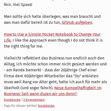
fein. Viel Spass!
Man sollte sich halte überlegen, was man braucht und
was man dafür bereit ist zu tun,
GitHub aufgeben
.
How to Use a Simple Pocket Notebook to Change Your
Life
, I like the approach even though I do not think it is
the right thing for me.
Vielleicht reflektiert das Business nun endlich auch den
Alltag, ich möchte schon immer nicht gesiezt werden und
- am Rande bemerkt - dass der 20jährige Chef einer
Firma dem 60jährigen Mitarbeiter das "Du" anbieten
muss weil Rang vor Alter geht, halte ich auch für mehr als
überholt (und sogar falsch).
Neue Kumpelhaftigkeit im
Business: Seit wann duzen wir uns denn?
.
Kategorien:
fundstücke
|
2 Kommentare
Tags für diesen Artikel:
fundstücke