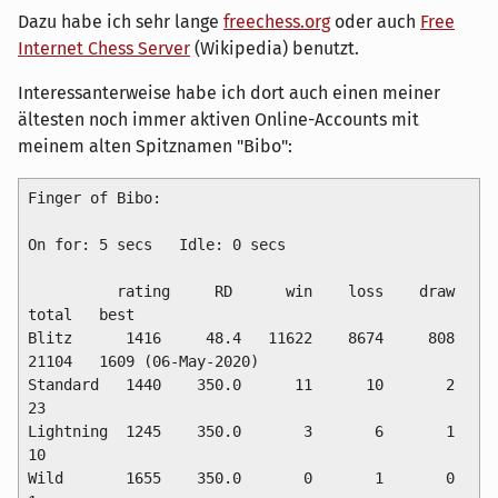
Dazu habe ich sehr lange
freechess.org
oder auch
Free
Internet Chess Server
(Wikipedia) benutzt.
Interessanterweise habe ich dort auch einen meiner
ältesten noch immer aktiven Online-Accounts mit
meinem alten Spitznamen "Bibo":
Finger of Bibo:

On for: 5 secs   Idle: 0 secs

          rating     RD      win    loss    draw   
total   best

Blitz      1416     48.4   11622    8674     808   
21104   1609 (06-May-2020)

Standard   1440    350.0      11      10       2      
23

Lightning  1245    350.0       3       6       1      
10

Wild       1655    350.0       0       1       0       