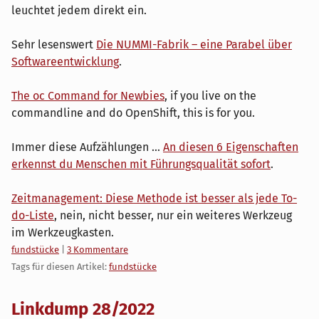
leuchtet jedem direkt ein.
Sehr lesenswert
Die NUMMI-Fabrik – eine Parabel über
Softwareentwicklung
.
The oc Command for Newbies
, if you live on the
commandline and do OpenShift, this is for you.
Immer diese Aufzählungen ...
An diesen 6 Eigenschaften
erkennst du Menschen mit Führungsqualität sofort
.
Zeitmanagement: Diese Methode ist besser als jede To-
do-Liste
, nein, nicht besser, nur ein weiteres Werkzeug
im Werkzeugkasten.
Kategorien:
fundstücke
|
3 Kommentare
Tags für diesen Artikel:
fundstücke
Linkdump 28/2022