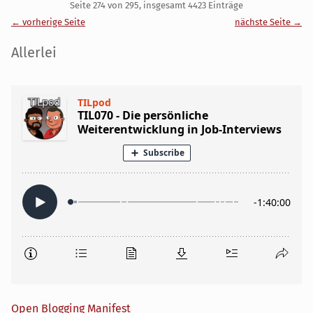
Pagination
Seite 274 von 295, insgesamt 4423 Einträge
← vorherige Seite
nächste Seite →
Seitenleiste
Allerlei
Open Blogging Manifest