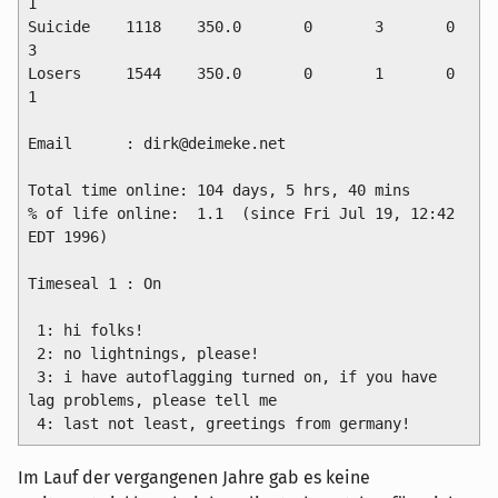
1

Suicide    1118    350.0       0       3       0       
3

Losers     1544    350.0       0       1       0       
1

Email      : dirk@deimeke.net

Total time online: 104 days, 5 hrs, 40 mins

% of life online:  1.1  (since Fri Jul 19, 12:42 
EDT 1996)

Timeseal 1 : On

 1: hi folks!

 2: no lightnings, please!

 3: i have autoflagging turned on, if you have 
lag problems, please tell me

 4: last not least, greetings from germany!
Im Lauf der vergangenen Jahre gab es keine