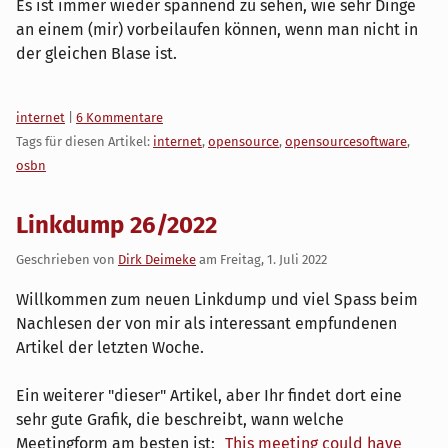
Es ist immer wieder spannend zu sehen, wie sehr Dinge
an einem (mir) vorbeilaufen können, wenn man nicht in
der gleichen Blase ist.
Kategorien:
internet
|
6 Kommentare
Tags für diesen Artikel:
internet
,
opensource
,
opensourcesoftware
,
osbn
Linkdump 26/2022
Geschrieben von
Dirk Deimeke
am
Freitag, 1. Juli 2022
Willkommen zum neuen Linkdump und viel Spass beim
Nachlesen der von mir als interessant empfundenen
Artikel der letzten Woche.
Ein weiterer "dieser" Artikel, aber Ihr findet dort eine
sehr gute Grafik, die beschreibt, wann welche
Meetingform am besten ist:
„This meeting could have