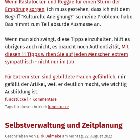
Wenn Rastalocken und Reggae für einen Sturm der
Empörung sorgen
, ich muss gestehen, dass ich mit dem
Begriff "Kulturelle Aneignung?" so meine Probleme habe.
Das nimmt zum Teil absurde Ausmasse an.
Wenn man sich zwingt, diese Tipps einzuhalten, hilft es
übrigens auch nicht, es braucht noch Authentizität,
Mit
diesen 11 Tipps wirken Sie auf jeden Menschen extrem
sympathisch - nicht nur im Job
.
Für Extremisten sind gebildete Frauen gefährlich
, mir
gefällt der Artikel, weil er deutlich macht, wie wichtig
Ausbildung ist.
Kategorien:
fundstücke
|
4 Kommentare
Tags für diesen Artikel:
fundstücke
Selbstverwaltung und Zeitplanung
Geschrieben von
Dirk Deimeke
am
Montag, 22. August 2022