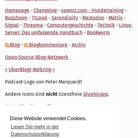
Homepage
-
Changelog
-
yawnrz.com - Hundetraining
-
BuzzZoom
-
TILpod
-
Serendipity
-
Mastodon
-
Matrix
-
Signal
-
Threema
-
Computergeschichte
-
Technik
-
Linux-
Server: Das umfassende Handbuch
-
Bookwyrm
Blog
-
Blogkommentare
-
Archiv
Open-Source-Blog-Netzwerk
<
UberBlogr Webring
>
Podcast-Logo von Peter Marquardt
Andere Icons sind
nicht
lizenzfreie
Glyphicons
.
Hosted by
My own IT.
Diese Website verwendet Cookies.
Lesen Sie mehr in der
Datenschutzerklärung