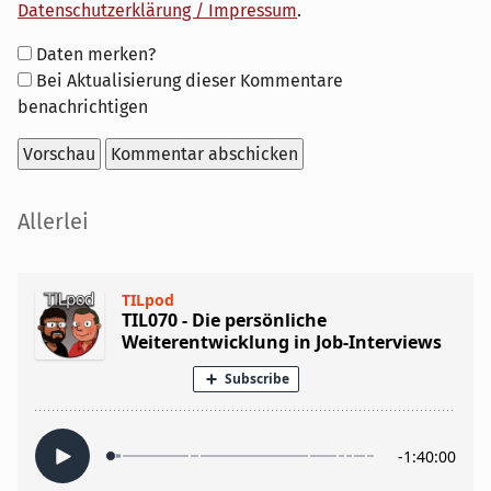
Datenschutzerklärung / Impressum
.
Formular-
Daten merken?
Optionen
Bei Aktualisierung dieser Kommentare
benachrichtigen
Seitenleiste
Allerlei