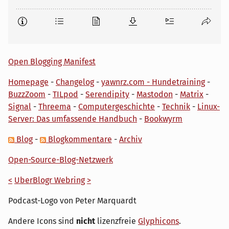
Open Blogging Manifest
Homepage
-
Changelog
-
yawnrz.com - Hundetraining
-
BuzzZoom
-
TILpod
-
Serendipity
-
Mastodon
-
Matrix
-
Signal
-
Threema
-
Computergeschichte
-
Technik
-
Linux-
Server: Das umfassende Handbuch
-
Bookwyrm
Blog
-
Blogkommentare
-
Archiv
Open-Source-Blog-Netzwerk
<
UberBlogr Webring
>
Podcast-Logo von Peter Marquardt
Andere Icons sind
nicht
lizenzfreie
Glyphicons
.