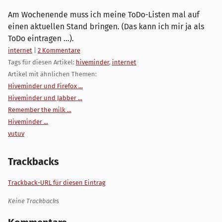
Am Wochenende muss ich meine ToDo-Listen mal auf
einen aktuellen Stand bringen. (Das kann ich mir ja als
ToDo eintragen ...).
Kategorien:
internet
|
2 Kommentare
Tags für diesen Artikel:
hiveminder
,
internet
Artikel mit ähnlichen Themen:
Hiveminder und Firefox ...
Hiveminder und Jabber ...
Remember the milk ...
Hiveminder ...
vutuv
Trackbacks
Trackback-URL für diesen Eintrag
Keine Trackbacks