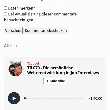
Formular-
Daten merken?
Optionen
Bei Aktualisierung dieser Kommentare
benachrichtigen
Seitenleiste
Allerlei