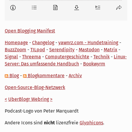
Open Blogging Manifest
Homepage
-
Changelog
-
yawnrz.com - Hundetraining
-
BuzzZoom
-
TILpod
-
Serendipity
-
Mastodon
-
Matrix
-
Signal
-
Threema
-
Computergeschichte
-
Technik
-
Linux-
Server: Das umfassende Handbuch
-
Bookwyrm
Blog
-
Blogkommentare
-
Archiv
Open-Source-Blog-Netzwerk
<
UberBlogr Webring
>
Podcast-Logo von Peter Marquardt
Andere Icons sind
nicht
lizenzfreie
Glyphicons
.