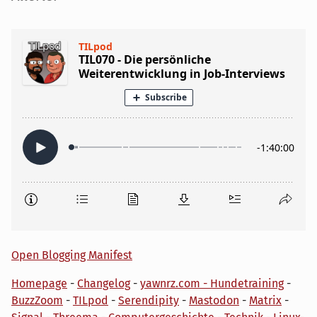
Open Blogging Manifest
Homepage
-
Changelog
-
yawnrz.com - Hundetraining
-
BuzzZoom
-
TILpod
-
Serendipity
-
Mastodon
-
Matrix
-