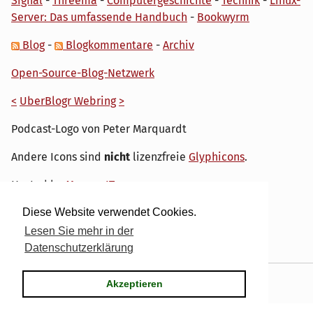
Signal
-
Threema
-
Computergeschichte
-
Technik
-
Linux-
Server: Das umfassende Handbuch
-
Bookwyrm
Blog
-
Blogkommentare
-
Archiv
Open-Source-Blog-Netzwerk
<
UberBlogr Webring
>
Podcast-Logo von Peter Marquardt
Andere Icons sind
nicht
lizenzfreie
Glyphicons
.
Hosted by
My own IT.
Diese Website verwendet Cookies.
Lesen Sie mehr in der
Datenschutzerklärung
Powered by
Serendipity
& the
dirk
theme.
Akzeptieren