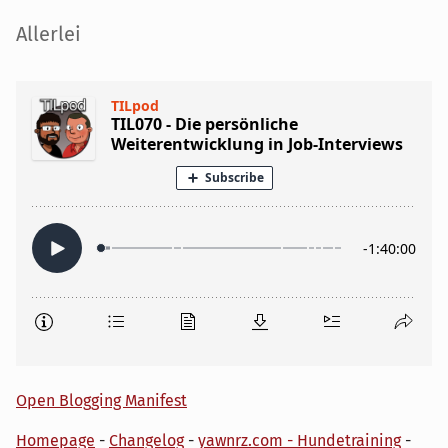
Seitenleiste
Allerlei
Open Blogging Manifest
Homepage
-
Changelog
-
yawnrz.com - Hundetraining
-