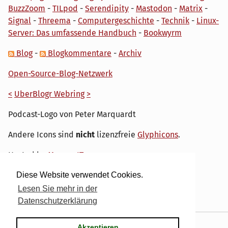
BuzzZoom
-
TILpod
-
Serendipity
-
Mastodon
-
Matrix
-
Signal
-
Threema
-
Computergeschichte
-
Technik
-
Linux-
Server: Das umfassende Handbuch
-
Bookwyrm
Blog
-
Blogkommentare
-
Archiv
Open-Source-Blog-Netzwerk
<
UberBlogr Webring
>
Podcast-Logo von Peter Marquardt
Andere Icons sind
nicht
lizenzfreie
Glyphicons
.
Hosted by
My own IT.
Diese Website verwendet Cookies.
Lesen Sie mehr in der
Datenschutzerklärung
Powered by
Serendipity
& the
dirk
theme.
Akzeptieren