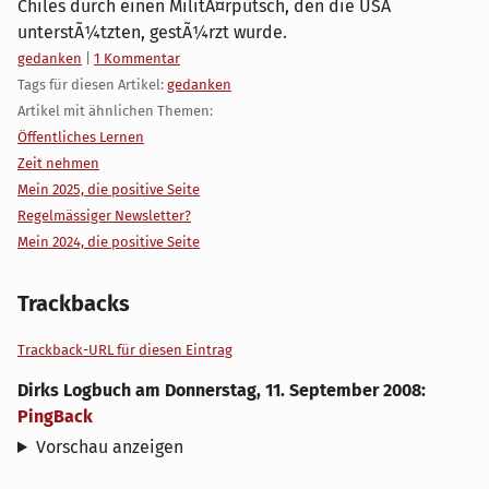
Chiles durch einen MilitÃ¤rputsch, den die USA
unterstÃ¼tzten, gestÃ¼rzt wurde.
Kategorien:
gedanken
|
1 Kommentar
Tags für diesen Artikel:
gedanken
Artikel mit ähnlichen Themen:
Öffentliches Lernen
Zeit nehmen
Mein 2025, die positive Seite
Regelmässiger Newsletter?
Mein 2024, die positive Seite
Trackbacks
Trackback-URL für diesen Eintrag
Dirks Logbuch
am
Donnerstag, 11. September 2008
:
PingBack
Vorschau anzeigen