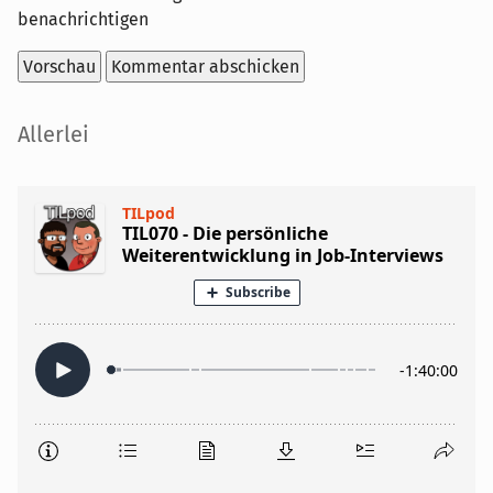
benachrichtigen
Seitenleiste
Allerlei