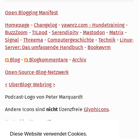
Open Blogging Manifest
Homepage
-
Changelog
-
yawnrz.com - Hundetraining
-
BuzzZoom
-
TILpod
-
Serendipity
-
Mastodon
-
Matrix
-
Signal
-
Threema
-
Computergeschichte
-
Technik
-
Linux-
Server: Das umfassende Handbuch
-
Bookwyrm
Blog
-
Blogkommentare
-
Archiv
Open-Source-Blog-Netzwerk
<
UberBlogr Webring
>
Podcast-Logo von Peter Marquardt
Andere Icons sind
nicht
lizenzfreie
Glyphicons
.
Hosted by
My own IT.
Diese Website verwendet Cookies.