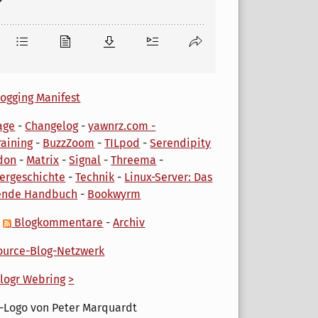
ogging Manifest
age
-
Changelog
-
yawnrz.com -
aining
-
BuzzZoom
-
TILpod
-
Serendipity
don
-
Matrix
-
Signal
-
Threema
-
ergeschichte
-
Technik
-
Linux-Server: Das
ende Handbuch
-
Bookwyrm
-
Blogkommentare
-
Archiv
urce-Blog-Netzwerk
logr Webring
>
-Logo von Peter Marquardt