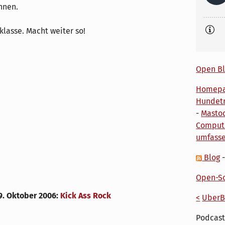
nnen.
klasse. Macht weiter so!
Open Bl
Homep
Hundetr
-
Masto
Comput
umfass
Blog
Open-So
9. Oktober 2006
:
Kick Ass Rock
<
UberB
Podcast