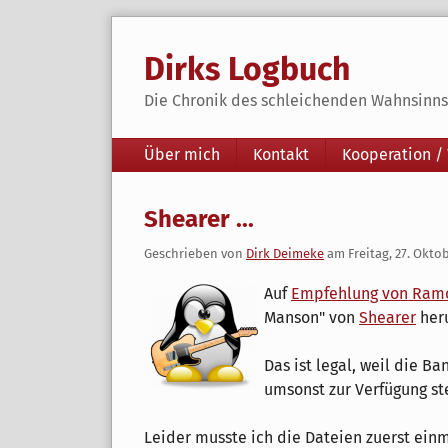
Skip
to
Dirks Logbuch
content
Die Chronik des schleichenden Wahnsinns 
Navigation
Über mich
Kontakt
Kooperation /
Shearer ...
Geschrieben von
Dirk Deimeke
am
Freitag, 27. Okto
Auf
Empfehlung von Ram
Manson" von
Shearer
her
Das ist legal, weil die B
umsonst zur Verfügung stel
Leider musste ich die Dateien zuerst einm