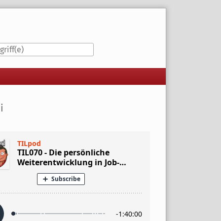
iste
i