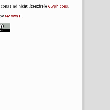
Icons sind
nicht
lizenzfreie
Glyphicons
.
 by
My own IT.