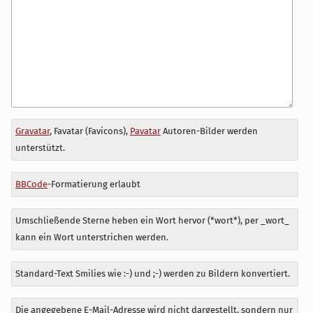
Antwort
Gravatar
, Favatar (Favicons),
Pavatar
Autoren-Bilder werden
zu
unterstützt.
BBCode
-Formatierung erlaubt
Umschließende Sterne heben ein Wort hervor (*wort*), per _wort_
kann ein Wort unterstrichen werden.
Standard-Text Smilies wie :-) und ;-) werden zu Bildern konvertiert.
Die angegebene E-Mail-Adresse wird nicht dargestellt, sondern nur