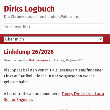
Skip
Dirks Logbuch
to
content
Die Chronik des schleichenden Wahnsinns ...
Navigation
Linkdump 26/2026
Geschrieben von
Dirk Deimeke
am
Freitag, 26. Juni 2026
Viel Spass bei den von mir als lesenswert empfundenen
Links auf Artikel, die ich in der vergangenen Woche
gelesen habe.
A lot of truth can be found here:
Things I’ve Learned as a
Senior Engineer
.