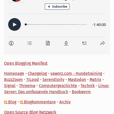
Open Blogging Manifest
Homepage
-
Changelog
-
yawnrz.com - Hundetraining
-
BuzzZoom
-
TILpod
-
Serendipity
-
Mastodon
-
Matrix
-
Signal
-
Threema
-
Computergeschichte
-
Technik
-
Linux-
Server: Das umfassende Handbuch
-
Bookwyrm
Blog
-
Blogkommentare
-
Archiv
Open-Source-Blog-Netzwerk