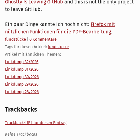
Ghostty Is Leaving GitHub
and this is not the only project
to leave GitHub.
Ein paar Dinge kannte ich noch nicht:
Firefox mit
nützlichen Funktionen für die PDF-Bearbeitung
.
Kategorien:
fundstücke
|
0 Kommentare
Tags für diesen Artikel:
fundstücke
Artikel mit ähnlichen Themen:
Linkdump 32/2026
Linkdump 31/2026
Linkdump 30/2026
Linkdump 29/2026
Linkdump 28/2026
Trackbacks
Trackback-URL für diesen Eintrag
Keine Trackbacks