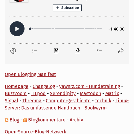
Open Blogging Manifest
Homepage
-
Changelog
-
yawnrz.com - Hundetraining
-
BuzzZoom
-
TILpod
-
Serendipity
-
Mastodon
-
Matrix
-
Signal
-
Threema
-
Computergeschichte
-
Technik
-
Linux-
Server: Das umfassende Handbuch
-
Bookwyrm
Blog
-
Blogkommentare
-
Archiv
Open-Source-Blog-Netzwerk