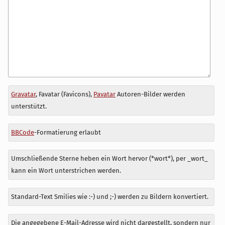
Antwort
Gravatar
, Favatar (Favicons),
Pavatar
Autoren-Bilder werden
zu
unterstützt.
BBCode
-Formatierung erlaubt
Umschließende Sterne heben ein Wort hervor (*wort*), per _wort_
kann ein Wort unterstrichen werden.
Standard-Text Smilies wie :-) und ;-) werden zu Bildern konvertiert.
Die angegebene E-Mail-Adresse wird nicht dargestellt, sondern nur