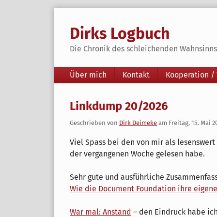
Skip
to
Dirks Logbuch
content
Die Chronik des schleichenden Wahnsinns 
Navigation
Über mich
Kontakt
Kooperation /
Linkdump 20/2026
Geschrieben von
Dirk Deimeke
am
Freitag, 15. Mai 2
Viel Spass bei den von mir als lesenswert
der vergangenen Woche gelesen habe.
Sehr gute und ausführliche Zusammenfass
Wie die Document Foundation ihre eigenen
War mal: Anstand
– den Eindruck habe ich