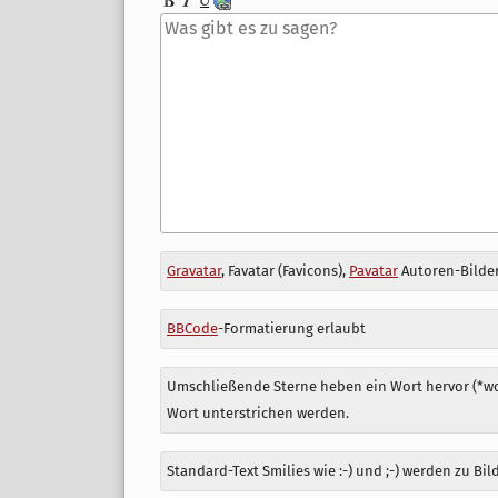
Antwort
Gravatar
, Favatar (Favicons),
Pavatar
Autoren-Bilder
zu
BBCode
-Formatierung erlaubt
Umschließende Sterne heben ein Wort hervor (*wor
Wort unterstrichen werden.
Standard-Text Smilies wie :-) und ;-) werden zu Bil