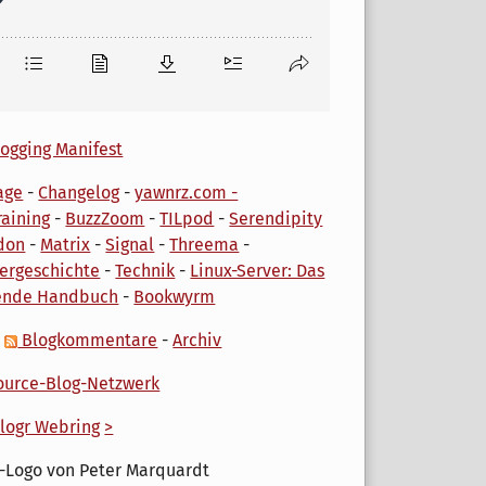
ogging Manifest
age
-
Changelog
-
yawnrz.com -
aining
-
BuzzZoom
-
TILpod
-
Serendipity
don
-
Matrix
-
Signal
-
Threema
-
ergeschichte
-
Technik
-
Linux-Server: Das
ende Handbuch
-
Bookwyrm
-
Blogkommentare
-
Archiv
urce-Blog-Netzwerk
logr Webring
>
-Logo von Peter Marquardt