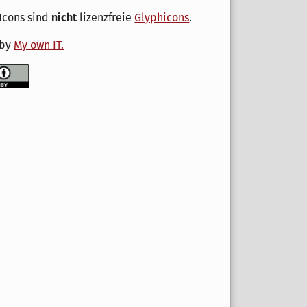
Icons sind
nicht
lizenzfreie
Glyphicons
.
 by
My own IT.