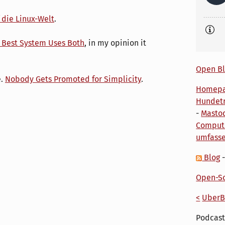
 die Linux-Welt
.
e Best System Uses Both
, in my opinion it
Open Bl
e.
Nobody Gets Promoted for Simplicity
.
Homep
Hundetr
-
Masto
Comput
umfass
Blog
Open-So
<
UberB
Podcast