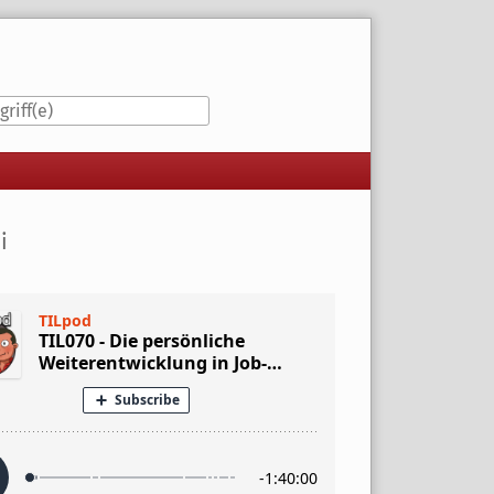
iste
i