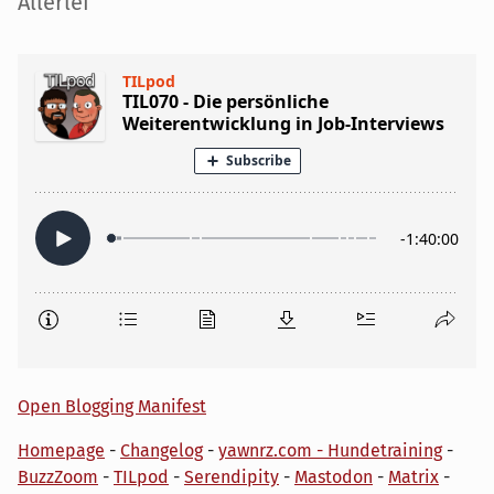
Seitenleiste
Allerlei
Open Blogging Manifest
Homepage
-
Changelog
-
yawnrz.com - Hundetraining
-
BuzzZoom
-
TILpod
-
Serendipity
-
Mastodon
-
Matrix
-