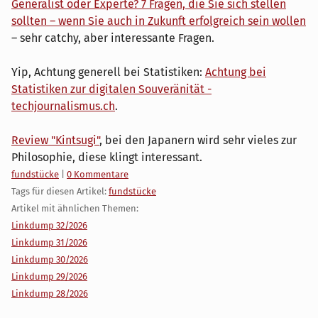
Gene­ra­list oder Experte? 7 Fragen, die Sie sich stellen
sollten – wenn Sie auch in Zukunft erfolg­reich sein wollen
– sehr catchy, aber interessante Fragen.
Yip, Achtung generell bei Statistiken:
Achtung bei
Statistiken zur digitalen Souveränität -
techjournalismus.ch
.
Review "Kintsugi"
, bei den Japanern wird sehr vieles zur
Philosophie, diese klingt interessant.
Kategorien:
fundstücke
|
0 Kommentare
Tags für diesen Artikel:
fundstücke
Artikel mit ähnlichen Themen:
Linkdump 32/2026
Linkdump 31/2026
Linkdump 30/2026
Linkdump 29/2026
Linkdump 28/2026