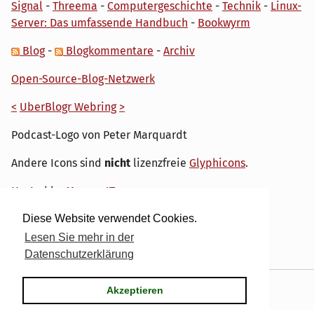
Signal
-
Threema
-
Computergeschichte
-
Technik
-
Linux-
Server: Das umfassende Handbuch
-
Bookwyrm
Blog
-
Blogkommentare
-
Archiv
Open-Source-Blog-Netzwerk
<
UberBlogr Webring
>
Podcast-Logo von Peter Marquardt
Andere Icons sind
nicht
lizenzfreie
Glyphicons
.
Hosted by
My own IT.
Diese Website verwendet Cookies.
Lesen Sie mehr in der
Datenschutzerklärung
Powered by
Serendipity
& the
dirk
theme.
Akzeptieren