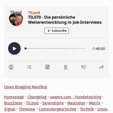
Open Blogging Manifest
Homepage
-
Changelog
-
yawnrz.com - Hundetraining
-
BuzzZoom
-
TILpod
-
Serendipity
-
Mastodon
-
Matrix
-
Signal
-
Threema
-
Computergeschichte
-
Technik
-
Linux-