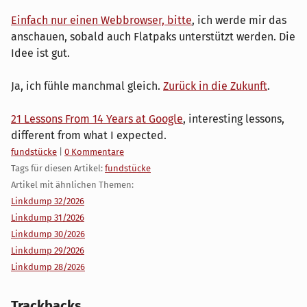
Einfach nur einen Webbrowser, bitte
, ich werde mir das
anschauen, sobald auch Flatpaks unterstützt werden. Die
Idee ist gut.
Ja, ich fühle manchmal gleich.
Zurück in die Zukunft
.
21 Lessons From 14 Years at Google
, interesting lessons,
different from what I expected.
Kategorien:
fundstücke
|
0 Kommentare
Tags für diesen Artikel:
fundstücke
Artikel mit ähnlichen Themen:
Linkdump 32/2026
Linkdump 31/2026
Linkdump 30/2026
Linkdump 29/2026
Linkdump 28/2026
Trackbacks