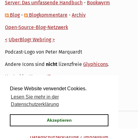
Server: Das umfassende Handbuch
-
Bookwyrm
Blog
-
Blogkommentare
-
Archiv
Open-Source-Blog-Netzwerk
<
UberBlogr Webring
>
Podcast-Logo von Peter Marquardt
Andere Icons sind
nicht
lizenzfreie
Glyphicons
.
Hosted by
My own IT.
Diese Website verwendet Cookies.
Lesen Sie mehr in der
Datenschutzerklärung
Powered by
Serendipity
& the
dirk
theme.
Akzeptieren
Datenschutzerklärung / Impressum