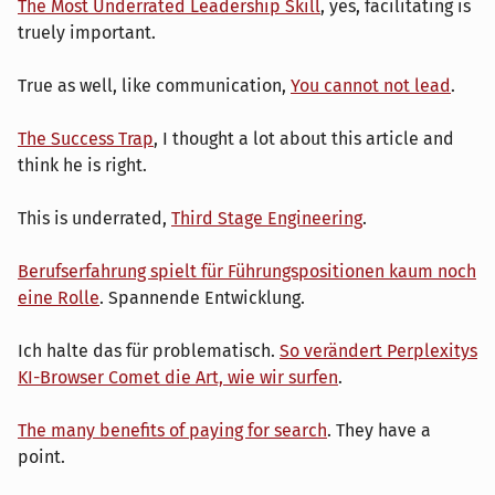
The Most Underrated Leadership Skill
, yes, facilitating is
truely important.
True as well, like communication,
You cannot not lead
.
The Success Trap
, I thought a lot about this article and
think he is right.
This is underrated,
Third Stage Engineering
.
Berufserfahrung spielt für Führungspositionen kaum noch
eine Rolle
. Spannende Entwicklung.
Ich halte das für problematisch.
So verändert Perplexitys
KI-Browser Comet die Art, wie wir surfen
.
The many benefits of paying for search
. They have a
point.