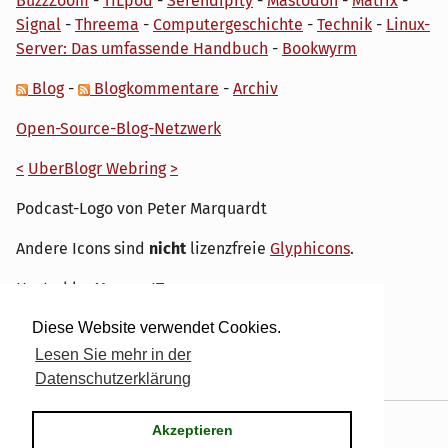
BuzzZoom
-
TILpod
-
Serendipity
-
Mastodon
-
Matrix
-
Signal
-
Threema
-
Computergeschichte
-
Technik
-
Linux-
Server: Das umfassende Handbuch
-
Bookwyrm
Blog
-
Blogkommentare
-
Archiv
Open-Source-Blog-Netzwerk
<
UberBlogr Webring
>
Podcast-Logo von Peter Marquardt
Andere Icons sind
nicht
lizenzfreie
Glyphicons
.
Hosted by
My own IT.
Diese Website verwendet Cookies.
Lesen Sie mehr in der
Datenschutzerklärung
Powered by
Serendipity
& the
dirk
theme.
Akzeptieren