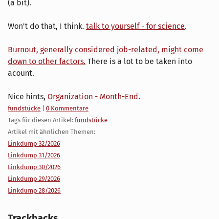
(a bit).
Won't do that, I think.
talk to yourself - for science
.
Burnout, generally considered job-related, might come
down to other factors.
There is a lot to be taken into
acount.
Nice hints,
Organization - Month-End
.
Kategorien:
fundstücke
|
0 Kommentare
Tags für diesen Artikel:
fundstücke
Artikel mit ähnlichen Themen:
Linkdump 32/2026
Linkdump 31/2026
Linkdump 30/2026
Linkdump 29/2026
Linkdump 28/2026
Trackbacks