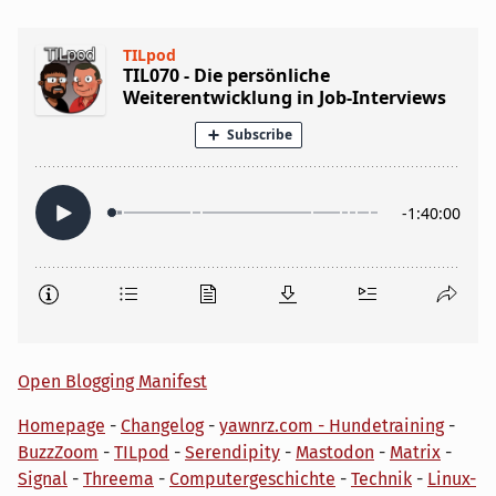
Open Blogging Manifest
Homepage
-
Changelog
-
yawnrz.com - Hundetraining
-
BuzzZoom
-
TILpod
-
Serendipity
-
Mastodon
-
Matrix
-
Signal
-
Threema
-
Computergeschichte
-
Technik
-
Linux-