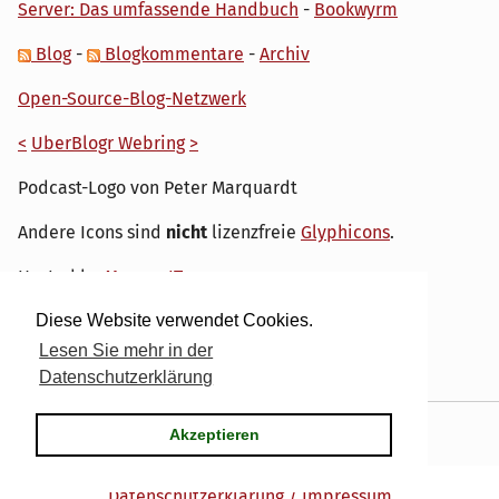
Server: Das umfassende Handbuch
-
Bookwyrm
Blog
-
Blogkommentare
-
Archiv
Open-Source-Blog-Netzwerk
<
UberBlogr Webring
>
Podcast-Logo von Peter Marquardt
Andere Icons sind
nicht
lizenzfreie
Glyphicons
.
Hosted by
My own IT.
Diese Website verwendet Cookies.
Lesen Sie mehr in der
Datenschutzerklärung
Powered by
Serendipity
& the
dirk
theme.
Akzeptieren
Datenschutzerklärung / Impressum