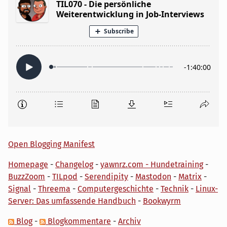
Open Blogging Manifest
Homepage
-
Changelog
-
yawnrz.com - Hundetraining
-
BuzzZoom
-
TILpod
-
Serendipity
-
Mastodon
-
Matrix
-
Signal
-
Threema
-
Computergeschichte
-
Technik
-
Linux-
Server: Das umfassende Handbuch
-
Bookwyrm
Blog
-
Blogkommentare
-
Archiv