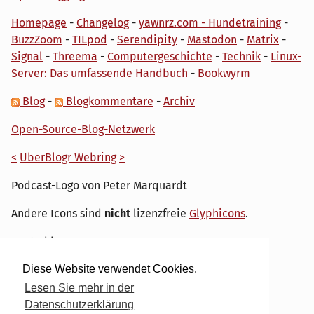
Homepage
-
Changelog
-
yawnrz.com - Hundetraining
-
BuzzZoom
-
TILpod
-
Serendipity
-
Mastodon
-
Matrix
-
Signal
-
Threema
-
Computergeschichte
-
Technik
-
Linux-
Server: Das umfassende Handbuch
-
Bookwyrm
Blog
-
Blogkommentare
-
Archiv
Open-Source-Blog-Netzwerk
<
UberBlogr Webring
>
Podcast-Logo von Peter Marquardt
Andere Icons sind
nicht
lizenzfreie
Glyphicons
.
Hosted by
My own IT.
Diese Website verwendet Cookies.
Lesen Sie mehr in der
Datenschutzerklärung