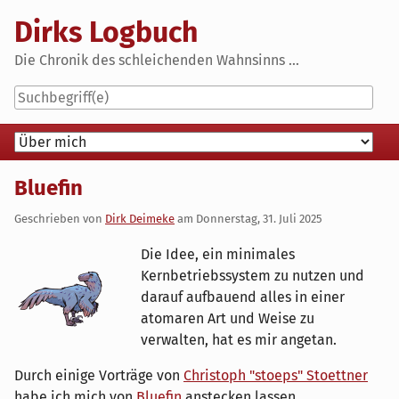
Skip
Dirks Logbuch
to
content
Die Chronik des schleichenden Wahnsinns ...
Navigation
Bluefin
Geschrieben von
Dirk Deimeke
am
Donnerstag, 31. Juli 2025
Die Idee, ein minimales
Kernbetriebssystem zu nutzen und
darauf aufbauend alles in einer
atomaren Art und Weise zu
verwalten, hat es mir angetan.
Durch einige Vorträge von
Christoph "stoeps" Stoettner
habe ich mich von
Bluefin
anstecken lassen.