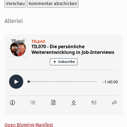
Seitenleiste
Allerlei
Open Blogging Manifest