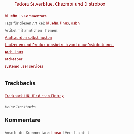
Fedora Silverblue, Chezmoi und Distrobox
Kategorien:
bluefin
|
6 Kommentare
Tags für diesen Artikel:
bluefin
,
linux
,
osbn
Artikel mit ähnlichen Themen:
Vaultwarden selbst hosten
Laufzeiten und Produktionsbetrieb von Linux-Distributionen
Arch Linux
etckeeper
systemd user services
Trackbacks
Trackback-URL für diesen Eintrag
Keine Trackbacks
Kommentare
Ansicht der Kommentare:
Linear
| Verschachtelt